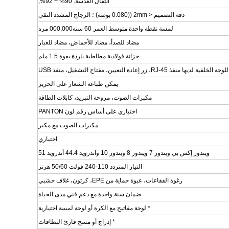
انتقال العدسة: 90% ~ 92%,
دقة التصميم < 2mm ((0.080 بوصة) ؛ الزجاج المشدد النقي
لمسة نقطة واحدة متوسط العمر 60 سنة000,000 مرة
مضاد للصدأ، مضاد للأحماض، مضاد للغبار
خزانة فولاذية مطاطية باردة بقوة 1.5 ملم
لوحة الخلفية لديها منفذ RJ-45، زر إعادة التعيين، مفتاح التشغيل، منفذ USB
يمكن طباعة الشعار على الحرير
مكبرات الصوت، مروحة التبريد، كابلات الطاقة
اختياري على أساس رقم لون PANTON
مكبرات الصوت مع مكبر
اختياري
ويندوز إكس بي ويندوز 7 ويندوز 8 ويندوز 10 واندرويد 44.4 أندرويد 51
التيار المتردد 110-240 فولت 50/60 هرتز
رغوة الفقاعات، عبوة حماية من EPE، كرتون، غلاف خشبي
ضمان سنة واحدة مع دعم فني مدى الحياة
* لوحة مفاتيح مع الكرة أو لوحة لمسة اختيارية
* إدراج أو مسح قارئ البطاقات