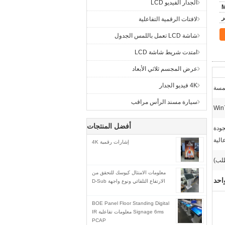
الجدار الفيديو LCD
لافتات الرقمية التفاعلية
شاشة LCD تعمل باللمس الجدول
امتدت شريط شاشة LCD
عرض المجسم ثلاثي الأبعاد
4K فيديو الجدار
لمسة
سيارة مسند الرأس مراقب
أفضل المنتجات
لكنيسة بجودة
الية
إشارات رقمية 4K
لب)
معلومات الامتثال كيوسك للتحقق من
احد
الارتفاع التلقائي ونوع واجهة D-Sub
BOE Panel Floor Standing Digital
Signage 6ms معلومات تفاعلية IR
PCAP