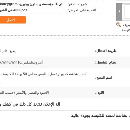
شروط الدفع:
تي/T، مؤسسة ويسترن يونيون، Moneygram
القدرة على العرض:
4000pcs في الشهر
اتصل
رة :
نيسة
طريقة الادخال:
إصبع، قلم 
نظام التشغيل:
أندرويد/لينكس/Win7/Win8/Win10
كشك شاشة كمبيوتر تعمل باللمس مقاس 50 بوصة ل
اسم المنتج:
ع
اللون:
الأسود والفضي والأبيض (حسب الط
آلة الإعلان LCD
كل ذلك في كشك و
,