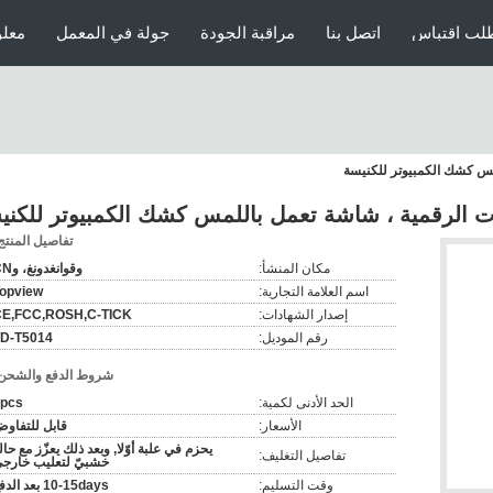
لب اقتباس
اتصل بنا
مراقبة الجودة
جولة في المعمل
معلو
لمس كشك الكمبيوتر للكنيسة
ات الرقمية ، شاشة تعمل باللمس كشك الكمبيوتر للكني
تفاصيل المنتج
مكان المنشأ:
وقوانغدونغ، وCN
اسم العلامة التجارية:
opview
إصدار الشهادات:
CE,FCC,ROSH,C-TICK
رقم الموديل:
D-T5014
شروط الدفع والشحن
الحد الأدنى لكمية:
pcs
الأسعار:
قابل للتفاو
يحزم في علبة أوّلا, وبعد ذلك يعزّز مع حال
تفاصيل التغليف:
خشبيّ لتعليب خارجي
وقت التسليم:
10-15days بعد الدفع