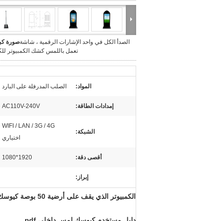
الصدأ الكل في واحد الإشارات الرقمية ، شاشة
صورة كبي
تعمل باللمس كشك الكمبيوتر للك
المواد:
الصلب المدرفلة على البارد
إمدادات الطاقة:
AC110V-240V
WIFI / LAN / 3G / 4G
الشبكة:
اختياري
أقصى دقة:
1920*1080
إبراز:
الكمبيوتر الذي يقف على أرضية 50 بوصة كيوسك بشاشة لمسة للكنيسة بجودة عالية
دليل مستخدم كيوسك لمس داخلي.pdf