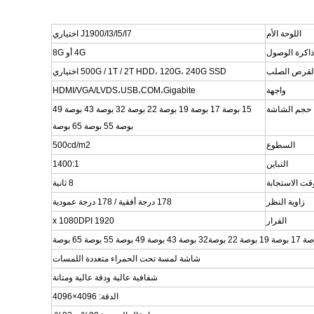
اللوحة الأم
J1900/I3/I5/I7 اختياري
ذاكرة الوصول
4G أو 8G
لقرص الصلب
500G / 1T / 2T HDD، 120G، 240G SSD اختياري
واجهة
HDMI/VGA/LVDS،USB،COM،Gigabite
حجم الشاشة
15 بوصة 17 بوصة 19 بوصة 22 بوصة 32 بوصة 43 بوصة 49
بوصة 55 بوصة 65 بوصة
السطوع
500cd/m2
التباين
1400:1
قت الاستجابة
8 ثانية
زاوية النظر
178 درجة أفقية / 178 درجة عمودية
القرار
1920 x 1080DPI
32 بوصة 43 بوصة 49 بوصة 55 بوصة 65 بوصة
شاشة لمسة تحت الحمراء متعددة اللمسات
شفافية عالية ودقة عالية ومتانة
الدقة: 4096×4096