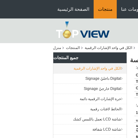
مات عنا
منتجات
الصفحة الرئيسية
الكل في واحد الإشارات الرقمية
المنتجات
منزل
جميع المنتجات
سة
:
الكل في واحد الإشارات الرقمية
Digital داخليّ Signage
T
Digital خارجيّ Signage
T
حرة الإشارات الرقمية دائمة
:
الحائط لافتات رقمية
1
ض
شاشة LCD تعمل باللمس كشك
ة
ّ
شاشة LCD شفافة