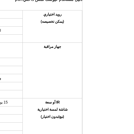
رويد اختياري
(يمكن تخصيصه)
ا
جهاز مراقبة
و
IR أو سعة
15 بوصة 17 بوصة 19 بوصة 22 بوصة
شاشة لمسة اختيارية
(مع/بدون اختيار)