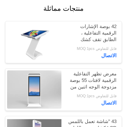
منتجات مماثلة
PRIVACY
POLICY
42 بوصة الإشارات
الرقمية التفاعلية ،
الطابق تقف كشك
الوسائط المتعددة مع
قابل للتفاوض MOQ:1pcs
شاشة تعمل باللمس
الاتصال
الأشعة تحت الحمراء
معرض تظهر التفاعلية
الرقمية لافتات 55 بوصة
مزدوجة الوجه اثنين من
نوع الشاشة
قابل للتفاوض MOQ:1pcs
الاتصال
43 "شاشة تعمل باللمس