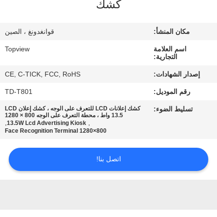
كشك
مراقبة
مكان المنشأ:
قوانغدونغ ، الصين
الجودة
اسم العلامة
Topview
التجارية:
اتصل
إصدار الشهادات:
CE, C-TICK, FCC, RoHS
بنا
رقم الموديل:
TD-T801
تسليط الضوء:
كشك إعلانات LCD للتعرف على الوجه ، كشك إعلان LCD
أخبار
13.5 واط ، محطة التعرف على الوجه 800 × 1280
,
,
13.5W Lcd Advertising Kiosk
800×1280 Face Recognition Terminal
اطلب
اتصل بنا!
اقتباس
خريطة
الموقع