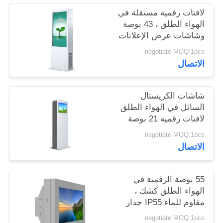
لافتات رقمية مستقلة في
الهواء الطلق ، 43 بوصة
PRIVACY
وشاشات عرض الإعلانات
POLICY
الخارجية
negotiate MOQ:1pcs
الاتصال
شاشات الكريستال
السائل في الهواء الطلق
لافتات رقمية 21 بوصة
مع نظام التبريد المضادة
negotiate MOQ:1pcs
للتخريب
الاتصال
55 بوصة الرقمية في
الهواء الطلق كشك ،
مقاوم للماء IP55 جدار
جبل شاشة LCD
negotiate MOQ:1pcs