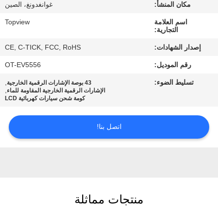
مكان المنشأ:
غوانغدونغ، الصين
مراقبة
اسم العلامة
Topview
التجارية:
الجودة
إصدار الشهادات:
CE, C-TICK, FCC, RoHS
رقم الموديل:
OT-EV5556
اتصل
تسليط الضوء:
,
43 بوصة الإشارات الرقمية الخارجية
بنا
,
الإشارات الرقمية الخارجية المقاومة للماء
كومة شحن سيارات كهربائية LCD
أخبار
اتصل بنا!
اطلب
اقتباس
خريطة
منتجات مماثلة
الموقع