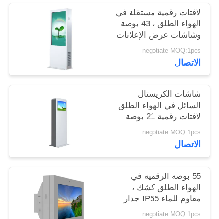
لافتات رقمية مستقلة في
الهواء الطلق ، 43 بوصة
PRIVACY
وشاشات عرض الإعلانات
POLICY
الخارجية
negotiate MOQ:1pcs
الاتصال
شاشات الكريستال
السائل في الهواء الطلق
لافتات رقمية 21 بوصة
مع نظام التبريد المضادة
negotiate MOQ:1pcs
للتخريب
الاتصال
55 بوصة الرقمية في
الهواء الطلق كشك ،
مقاوم للماء IP55 جدار
جبل شاشة LCD
negotiate MOQ:1pcs