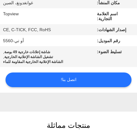
مكان المنشأ:
غوانغدونغ، الصين
مراقبة
اسم العلامة
Topview
التجارية:
الجودة
إصدار الشهادات:
CE, C-TICK, FCC, RoHS
رقم الموديل:
أو تي-5560
اتصل
تسليط الضوء:
,
شاشة إعلانات خارجية 49 بوصة
بنا
,
تشغيل الشاشة الإعلانية الخارجية
الشاشة الإعلانية الخارجية المقاومة للماء
أخبار
اتصل بنا!
اطلب
اقتباس
خريطة
منتجات مماثلة
الموقع