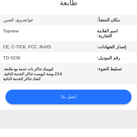
طابعة
مراقبة
مكان المنشأ:
غوانغدونغ، الصين
الجودة
اسم العلامة
Topview
التجارية:
اتصل
إصدار الشهادات:
CE, C-TICK, FCC, RoHS
بنا
رقم الموديل:
TD-S236
تسليط الضوء:
,
كيوسك تذاكر ذات خدمة مع طابعة
أخبار
,
23.6 بوصة كيوست تذاكر الخدمة الذاتية
كشك تذاكر الخدمة الذاتية
اطلب
اتصل بنا!
اقتباس
خريطة
الموقع