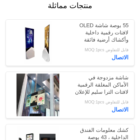
منتجات مماثلة
PRIVACY
55 بوصة شاشة OLED
POLICY
لافتات رقمية داخلية
وأكشاك أرضية فائقة
النحافة
قابل للتفاوض MOQ:1pcs
الاتصال
شاشة مزدوجة في
الأماكن المغلقة الرقمية
لافتات الترا سليم للإعلان
يلعب 43 بوصة
قابل للتفاوض MOQ:1pcs
الاتصال
كشك معلومات الفندق
الداخلية ، 43 بوصة