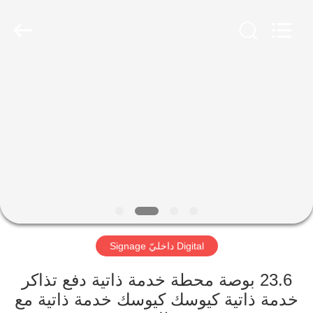
2026
Shenzhen
Topview
Display
Technology
Co.,Ltd.
All
Rights
الصفحة
Reserved.
الرئيسية
منتجات
معلومات
عنا
Digital داخليّ Signage
جولة
في
23.6 بوصة محطة خدمة ذاتية دفع تذاكر
خدمة ذاتية كيوسك كيوسك خدمة ذاتية مع
المعمل