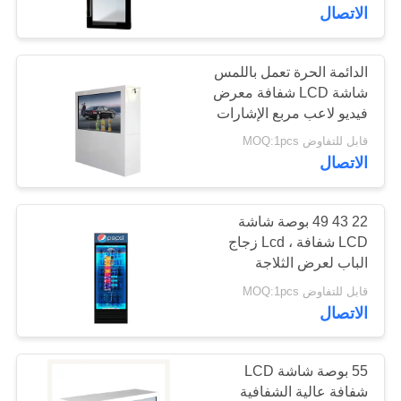
الاتصال
مراقبة
الجودة
الدائمة الحرة تعمل باللمس
شاشة LCD شفافة معرض
فيديو لاعب مربع الإشارات
اتصل
الرقمية
قابل للتفاوض MOQ:1pcs
بنا
الاتصال
أخبار
22 43 49 بوصة شاشة
LCD شفافة ، Lcd زجاج
الباب لعرض الثلاجة
اطلب
التجارية
قابل للتفاوض MOQ:1pcs
اقتباس
الاتصال
خريطة
55 بوصة شاشة LCD
الموقع
شفافة عالية الشفافية