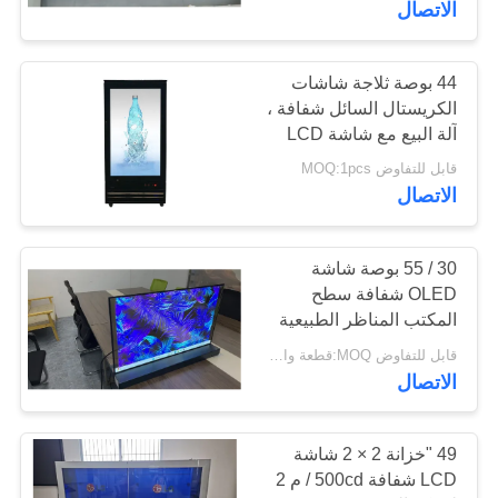
الاتصال
44 بوصة ثلاجة شاشات
الكريستال السائل شفافة ،
آلة البيع مع شاشة LCD
قابل للتفاوض MOQ:1pcs
الاتصال
30 / 55 بوصة شاشة
OLED شفافة سطح
المكتب المناظر الطبيعية
كفاءة في استخدام الطاقة
قابل للتفاوض MOQ:قطعة واحدة
لمتاجر التجزئة التعليم
الاتصال
مركز التسوق الفندق
49 "خزانة 2 × 2 شاشة
LCD شفافة 500cd / م 2