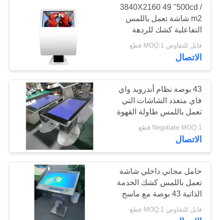
3840X2160 49 "500cd /
m2 شاشة تعمل باللمس
التفاعلية كشك للردهة
قابل للتفاوض MOQ:1 قطع
الاتصال
43 بوصة نظام أندرويد واي
فاي متعدد الشاشات التي
تعمل باللمس طاولة القهوة
الذكية التفاعلية
Negotiate MOQ:1 قطع
الاتصال
حامل مجاني داخلي شاشة
تعمل باللمس كشك الخدمة
الذاتية 43 بوصة مع ماسح
ضوئي QR
قابل للتفاوض MOQ:1 قطع