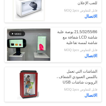
للعب الإعلان
قابل للتفاوض MOQ:1pcs
PRIVACY
الاتصال
POLICY
21.5/32/55/86 بوصة علبة
شاشة LCD شفافة مع
شاشة لمسة تفاعلية
صناديق هولوگرام
قابل للتفاوض MOQ:1pcs
الاتصال
الشاشات التي تعمل
باللمس العمودي الشفاف ،
الروبوت شاشات USB
شاشات الكريستال السائل
قابل للتفاوض MOQ:1pcs
المدخلات شفافة
الاتصال