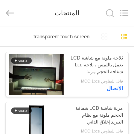
2025
Shenzhen
Topview
المنتجات
Display
Technology
Co.,Ltd.
All
Rights
الصفحة
Reserved.
transparent touch screen
الرئيسية
ثلاجة ملونة مع شاشة LCD
منتجات
تعمل باللمس ، ثلاجة Lcd
شفافة الحجم مرنة
معلومات
قابل للتفاوض MOQ:1pcs
الاتصال
عنا
جولة
مرنة شاشة LCD شفافة
الحجم ملونة مع نظام
في
التبريد إغلاق الذاتي
المعمل
قابل للتفاوض MOQ:1pcs