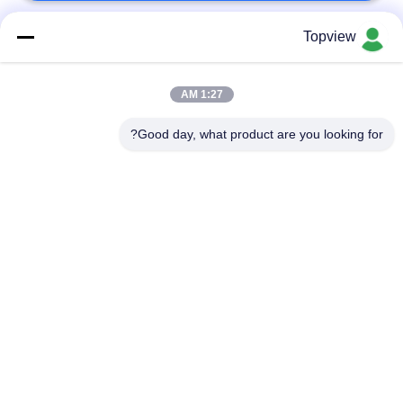
Topview
فئات شعبية
جميع
1:27 AM
الكل في واحد
Digital داخليّ Signage
الإشارات الرقمية
Good day, what product are you looking for?
Digital خارجيّ
حرة الإشارات الرقمية
Signage
دائمة
شاشة LCD تعمل
الحائط لافتات رقمية
باللمس كشك
شاشة LCD شفافة
الجدار الفيديو LCD