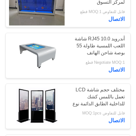
لمركز التسوق
قابل للتفاوض MOQ:1 قطع
الاتصال
أندرويد 10.0 RJ45 شاشة
اللعب اللمسية طاولة 55
بوصة شاحن الهاتف
اللاسلكي
Negotiate MOQ:1 قطع
الاتصال
مختلف حجم شاشة LCD
تعمل باللمس كشك
للداخلية الطابق الدائمة نوع
43 بوصة
قابل للتفاوض MOQ:1pcs
الاتصال