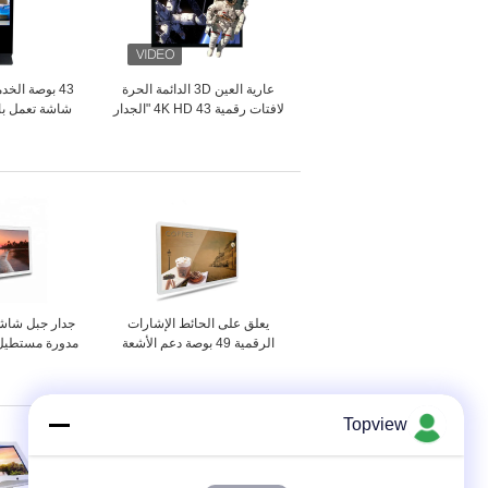
عارية العين 3D الدائمة الحرة
43 بوصة الخد
لافتات رقمية 4K HD 43 "الجدار
شاشة تعمل بال
شنقا نوع
مراقب 
يعلق على الحائط الإشارات
الرقمية 49 بوصة دعم الأشعة
مدورة مستطيل
تحت الحمراء للتحكم عن بعد
الم
Topview