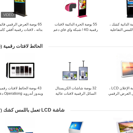
مة الذاتية كشك ،
55 بوصة الحرة الدائمة لافتات
65 بوصة العرض الرقمي قائم
لمس التفاعلية
رقمية 4G / شبكة واي فاي دعم
بذاته ، لافتات رقمية أفقي كام
للتسوق
اللون اختياري
HD 1080P
الحائط لافتات رقمية
(35)
جدار جبل شاشة الإعلان LCD ،
32 بوصة شاشات الكريستال
43 بوصة الحائط لافتات رقمية
 العرض الرقمي
السائل الرقمية لافتات عالية
ويندوز أندرويد ong
جلس
شفافة الزجاج المقسى لوحة
النظام
للتسوق مول
شاشة LCD تعمل باللمس كشك
(17)