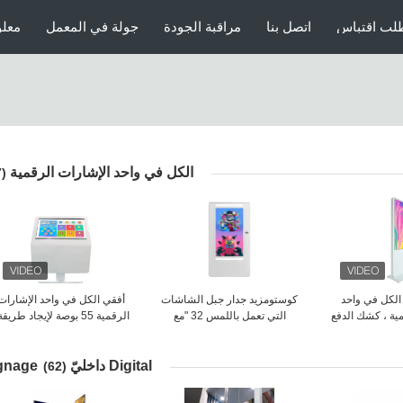
لب اقتباس
اتصل بنا
مراقبة الجودة
جولة في المعمل
معلو
الكل في واحد الإشارات الرقمية
(37)
اشة LED الكل في واحد
كوستومزيد جدار جبل الشاشات
أفقي الكل في واحد الإشارات
ية ، كشك الدفع
التي تعمل باللمس 32 "مع
الرقمية 55 بوصة لإيجاد طريقة
 متعددة الوظائف
المشارب LED كاميرا HD كاملة
غرفة الاجتماعات
Digital داخليّ Signage
(62)