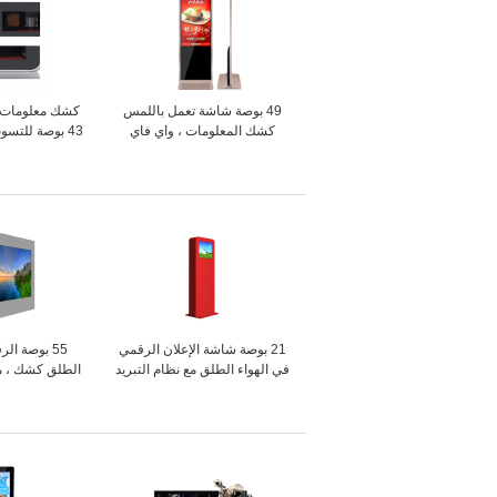
49 بوصة شاشة تعمل باللمس
كشك معلومات ال
كشك المعلومات ، واي فاي
43 بوصة للتس
الإشارات الرقمية مع محطة نظام
الط
التشغيل أندرويد
21 بوصة شاشة الإعلان الرقمي
55 بوصة ال
في الهواء الطلق مع نظام التبريد
، شاشة LCD عالية السطوع
جدار جبل شا