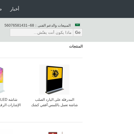
أخبار
ط
المبيعات والدعم الفنى：
86--13418567065
Go
المنتجات
المدرفلة على البارد الصلب
ش
شاشة تعمل باللمس أفقي كشك
الإشارات الرقم
، آلة الإعلان شاشات الكريستال
الخدمة الذاتية
السائل