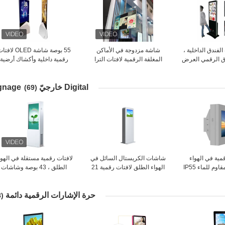
فندق الداخلية ،
شاشة مزدوجة في الأماكن
55 بوصة شاشة OLED لاف
وق الرقمي العرض
المغلقة الرقمية لافتات الترا
رقمية داخلية وأكشاك أرضية
وطم
سليم للإعلان يلعب 43 بوصة
فائقة النحافة
Digital خارجيّ Signage
(69)
رقمية في الهواء
شاشات الكريستال السائل في
لافتات رقمية مستقلة في الهوا
الطلق كشك ، مقاوم للماء IP55
الهواء الطلق لافتات رقمية 21
الطلق ، 43 بوصة وشاشات
شة LCD
بوصة مع نظام التبريد المضادة
عرض الإعلانات الخارجية
للتخريب
حرة الإشارات الرقمية دائمة
(28)