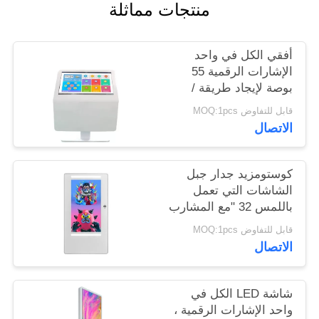
منتجات مماثلة
PRIVACY
أفقي الكل في واحد
POLICY
الإشارات الرقمية 55
بوصة لإيجاد طريقة /
غرفة الاجتماعات
قابل للتفاوض MOQ:1pcs
الاتصال
كوستومزيد جدار جبل
الشاشات التي تعمل
باللمس 32 "مع المشارب
LED كاميرا HD كاملة
قابل للتفاوض MOQ:1pcs
الاتصال
شاشة LED الكل في
واحد الإشارات الرقمية ،