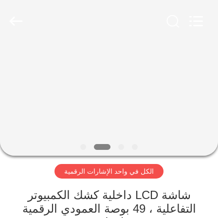
2026
Shenzhen
Topview
Display
Technology
Co.,Ltd.
All
Rights
الصفحة
Reserved.
الرئيسية
منتجات
معلومات
عنا
الكل في واحد الإشارات الرقمية
جولة
في
شاشة LCD داخلية كشك الكمبيوتر
التفاعلية ، 49 بوصة العمودي الرقمية
المعمل