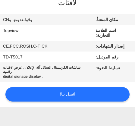
لافتات
مراقبة
مكان المنشأ:
وقوانغدونغ، وCN
الجودة
اسم العلامة
Topview
التجارية:
اتصل
إصدار الشهادات:
CE,FCC,ROSH,C-TICK
بنا
رقم الموديل:
TD-T5017
تسليط الضوء:
شاشات الكريستال السائل آلة الإعلان ، عرض لافتات
أخبار
رقمية
,
digital signage display
اطلب
اتصل بنا!
اقتباس
خريطة
الموقع