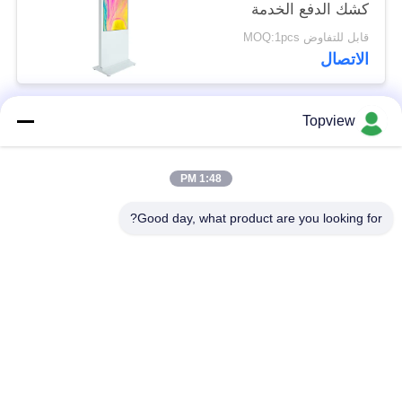
كشك الدفع الخدمة
الذاتية متعددة الوظائف
قابل للتفاوض MOQ:1pcs
الاتصال
Topview
فئات شعبية
جميع
1:48 PM
الكل في واحد
Digital داخليّ Signage
الإشارات الرقمية
Good day, what product are you looking for?
Digital خارجيّ
حرة الإشارات الرقمية
Signage
دائمة
شاشة LCD تعمل
الحائط لافتات رقمية
باللمس كشك