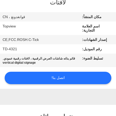
لافتات
مراقبة
مكان المنشأ:
قوانغدونغ ، CN
الجودة
اسم العلامة
Topview
التجارية:
اتصل
إصدار الشهادات:
CE,FCC.ROSH.C-Tick
بنا
رقم الموديل:
TD-4321
تسليط الضوء:
,
قائم بذاته شاشات العرض الرقمية ، لافتات رقمية عمودي
أخبار
vertical digital signage
اتصل بنا!
اطلب
اقتباس
خريطة
الموقع