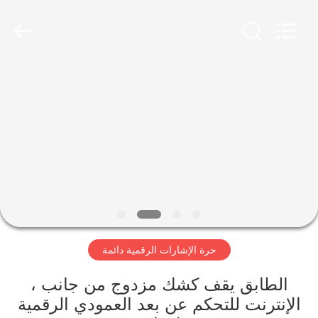
2026
Shenzhen
Topview
Display
Technology
Co.,Ltd.
All
Rights
الصفحة
Reserved.
الرئيسية
منتجات
معلومات
عنا
حرة الإشارات الرقمية دائمة
جولة
في
الطابق يقف كشك مزدوج من جانب ،
الإنترنت للتحكم عن بعد العمودي الرقمية
المعمل