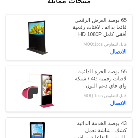
منتجات مماثلة
PRIVACY
65 بوصة العرض الرقمي
POLICY
قائما بذاته ، لافتات رقمية
أفقي كامل HD 1080P
قابل للتفاوض MOQ:1pcs
الاتصال
55 بوصة الحرة الدائمة
لافتات رقمية 4G / شبكة
واي فاي دعم اللون
اختياري
قابل للتفاوض MOQ:1pcs
الاتصال
43 بوصة الخدمة الذاتية
كشك ، شاشة تعمل
باللمس التفاعلية مراقب