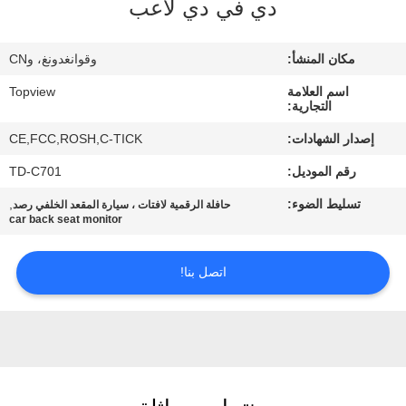
دي في دي لاعب
مراقبة
مكان المنشأ:
وقوانغدونغ، وCN
الجودة
اسم العلامة
Topview
التجارية:
اتصل
إصدار الشهادات:
CE,FCC,ROSH,C-TICK
بنا
رقم الموديل:
TD-C701
تسليط الضوء:
,
حافلة الرقمية لافتات ، سيارة المقعد الخلفي رصد
أخبار
car back seat monitor
اتصل بنا!
اطلب
اقتباس
خريطة
الموقع