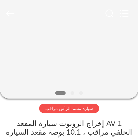
2026
Shenzhen
Topview
Display
Technology
Co.,Ltd.
All
Rights
الصفحة
Reserved.
الرئيسية
منتجات
معلومات
عنا
سيارة مسند الرأس مراقب
جولة
في
1 AV إخراج الروبوت سيارة المقعد
الخلفي مراقب ، 10.1 بوصة مقعد السيارة
المعمل