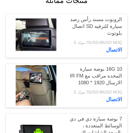
منتجات مماثلة
PRIVACY
الروبوت مسند رأس رصد
POLICY
سيارة للترفيه SD اتصال
بلوتوث
75USD-90USD MOQ:موك 20PCS
الاتصال
16G 10 بوصة سيارة
المخده مراقب مع IR FM
الارسال 1920 * 1080
القرار
75USD-90USD MOQ:موك 20PCS
الاتصال
7 بوصة سيارة دي في دي
الوسائط المتعددة ،
بالسعة الشاشات التي