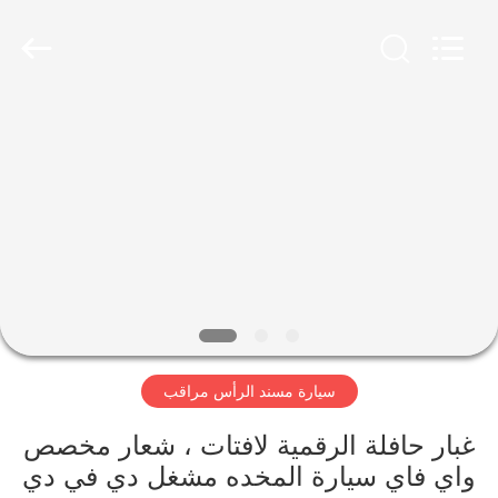
2026
Shenzhen
Topview
Display
Technology
Co.,Ltd.
All
Rights
الصفحة
Reserved.
الرئيسية
منتجات
معلومات
عنا
سيارة مسند الرأس مراقب
جولة
في
غبار حافلة الرقمية لافتات ، شعار مخصص
واي فاي سيارة المخده مشغل دي في دي
المعمل