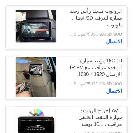
الروبوت مسند رأس رصد
PRIVACY
سيارة للترفيه SD اتصال
POLICY
بلوتوث
75USD-90USD MOQ:موك 20PCS
الاتصال
16G 10 بوصة سيارة
المخده مراقب مع IR FM
الارسال 1920 * 1080
القرار
75USD-90USD MOQ:موك 20PCS
الاتصال
1 AV إخراج الروبوت
سيارة المقعد الخلفي
مراقب ، 10.1 بوصة
مقعد السيارة دي في دي