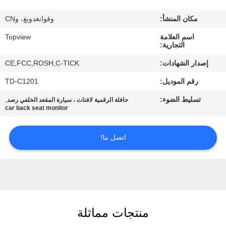
مكان المنشأ:
وقوانغدونغ، وCN
مراقبة
اسم العلامة
Topview
الجودة
التجارية:
إصدار الشهادات:
CE,FCC,ROSH,C-TICK
اتصل
رقم الموديل:
TD-C1201
بنا
تسليط الضوء:
,
حافلة الرقمية لافتات ، سيارة المقعد الخلفي رصد
car back seat monitor
أخبار
اتصل بنا!
اطلب
اقتباس
خريطة
منتجات مماثلة
الموقع