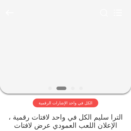
2026
Shenzhen
Topview
Display
Technology
Co.,Ltd.
All
Rights
الصفحة
Reserved.
الرئيسية
منتجات
معلومات
عنا
الكل في واحد الإشارات الرقمية
جولة
في
الترا سليم الكل في واحد لافتات رقمية ،
الإعلان اللعب العمودي عرض لافتات
المعمل