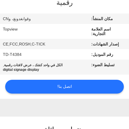
رقمية
مراقبة
مكان المنشأ:
وقوانغدونغ، وCN
الجودة
اسم العلامة
Topview
التجارية:
اتصل
إصدار الشهادات:
CE,FCC,ROSH,C-TICK
بنا
رقم الموديل:
TD-T4384
تسليط الضوء:
,
الكل في واحد كشك ، عرض لافتات رقمية
أخبار
digital signage display
اتصل بنا!
اطلب
اقتباس
خريطة
الموقع