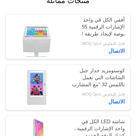
منتجات مماثلة
PRIVACY
أفقي الكل في واحد
POLICY
الإشارات الرقمية 55
بوصة لإيجاد طريقة /
غرفة الاجتماعات
قابل للتفاوض MOQ:1pcs
الاتصال
كوستومزيد جدار جبل
الشاشات التي تعمل
باللمس 32 "مع المشارب
LED كاميرا HD كاملة
قابل للتفاوض MOQ:1pcs
الاتصال
شاشة LED الكل في
واحد الإشارات الرقمية ،
كشك الدفع الخدمة