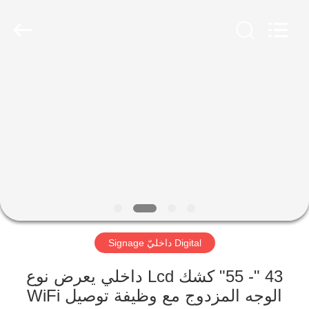
2026
Shenzhen
Topview
Display
Technology
Co.,Ltd.
All
Rights
الصفحة
Reserved.
الرئيسية
منتجات
معلومات
عنا
Digital داخليّ Signage
جولة
في
43 "- 55" كشك Lcd داخلي يعرض نوع
الوجه المزدوج مع وظيفة توصيل WiFi
المعمل