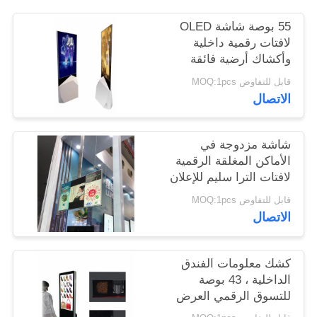
55 بوصة شاشة OLED
PRIVACY
لافتات رقمية داخلية
POLICY
وأكشاك أرضية فائقة
النحافة
قابل للتفاوض MOQ:1pcs
الاتصال
شاشة مزدوجة في
الأماكن المغلقة الرقمية
لافتات الترا سليم للإعلان
يلعب 43 بوصة
قابل للتفاوض MOQ:1pcs
الاتصال
كشك معلومات الفندق
الداخلية ، 43 بوصة
للتسوق الرقمي العرض
الطوطم