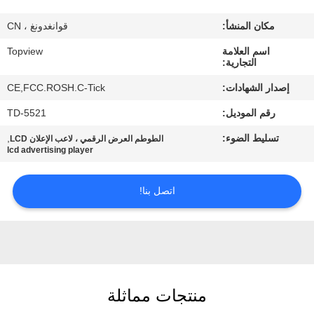
مكان المنشأ:
قوانغدونغ ، CN
مراقبة
اسم العلامة
Topview
الجودة
التجارية:
إصدار الشهادات:
CE,FCC.ROSH.C-Tick
اتصل
رقم الموديل:
TD-5521
بنا
تسليط الضوء:
,
الطوطم العرض الرقمي ، لاعب الإعلان LCD
lcd advertising player
أخبار
اتصل بنا!
اطلب
اقتباس
خريطة
منتجات مماثلة
الموقع