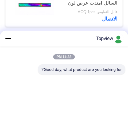
السائل امتدت عرض لون
مخصص 1920x540
قابل للتفاوض MOQ:1pcs
ماكس القرار
الاتصال
Topview
فئات شعبية
جميع
11:28 PM
الكل في واحد
Digital داخليّ Signage
الإشارات الرقمية
Good day, what product are you looking for?
Digital خارجيّ
حرة الإشارات الرقمية
Signage
دائمة
شاشة LCD تعمل
الحائط لافتات رقمية
باللمس كشك