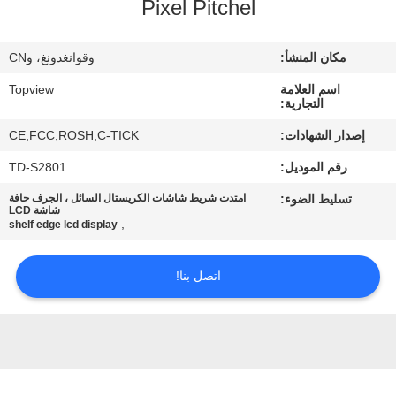
Pixel Pitchel
مراقبة
مكان المنشأ:
وقوانغدونغ، وCN
الجودة
اسم العلامة
Topview
التجارية:
اتصل
إصدار الشهادات:
CE,FCC,ROSH,C-TICK
بنا
رقم الموديل:
TD-S2801
تسليط الضوء:
امتدت شريط شاشات الكريستال السائل ، الجرف حافة
أخبار
شاشة LCD
,
shelf edge lcd display
اطلب
اتصل بنا!
اقتباس
خريطة
الموقع