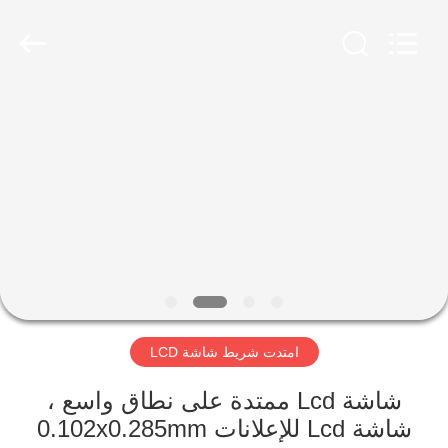
2026
Shenzhen
Topview
Display
Technology
Co.,Ltd.
All
Rights
الصفحة
Reserved.
الرئيسية
منتجات
معلومات
عنا
امتدت شريط شاشة LCD
جولة
في
شاشة Lcd ممتدة على نطاق واسع ،
شاشة Lcd للإعلانات 0.102x0.285mm
المعمل