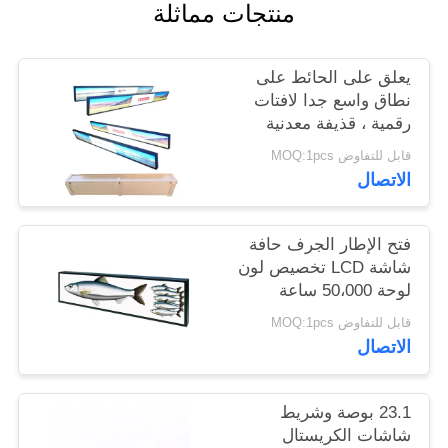
منتجات مماثلة
PRIVACY
يعلق على الحائط على
POLICY
نطاق واسع جدا لافتات
رقمية ، قذيفة معدنية
شاشة LCD للماء
قابل للتفاوض MOQ:1pcs
الاتصال
فتح الإطار الجرف حافة
شاشة LCD تخصيص لون
لوحة 50،000 ساعة
الحياة
قابل للتفاوض MOQ:1pcs
الاتصال
23.1 بوصة وشريط
شاشات الكريستال