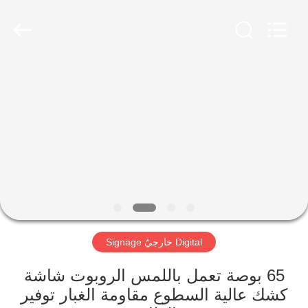
2026
Shenzhen
Topview
Display
Technology
Co.,Ltd.
All
Rights
الصفحة
Reserved.
الرئيسية
منتجات
معلومات
عنا
Digital خارجيّ Signage
جولة
في
65 بوصة تعمل باللمس الروبوت شاشة
كشك عالية السطوع مقاومة الغبار توفير
المعمل