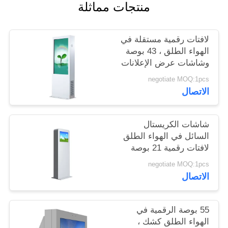
منتجات مماثلة
PRIVACY
لافتات رقمية مستقلة في
POLICY
الهواء الطلق ، 43 بوصة
وشاشات عرض الإعلانات
الخارجية
negotiate MOQ:1pcs
الاتصال
شاشات الكريستال
السائل في الهواء الطلق
لافتات رقمية 21 بوصة
مع نظام التبريد المضادة
negotiate MOQ:1pcs
للتخريب
الاتصال
55 بوصة الرقمية في
الهواء الطلق كشك ،