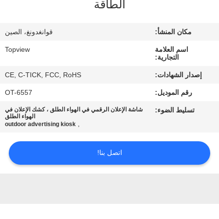
الطاقة
مراقبة
مكان المنشأ:
قوانغدونغ، الصين
الجودة
اسم العلامة
Topview
التجارية:
اتصل
إصدار الشهادات:
CE, C-TICK, FCC, RoHS
بنا
رقم الموديل:
OT-6557
تسليط الضوء:
شاشة الإعلان الرقمي في الهواء الطلق ، كشك الإعلان في
أخبار
الهواء الطلق
,
outdoor advertising kiosk
اطلب
اتصل بنا!
اقتباس
خريطة
الموقع