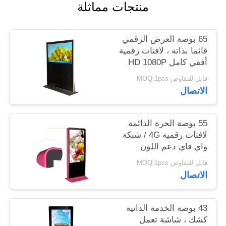
منتجات مماثلة
PRIVACY
65 بوصة العرض الرقمي
POLICY
قائما بذاته ، لافتات رقمية
أفقي كامل HD 1080P
قابل للتفاوض MOQ:1pcs
الاتصال
55 بوصة الحرة الدائمة
لافتات رقمية 4G / شبكة
واي فاي دعم اللون
اختياري
قابل للتفاوض MOQ:1pcs
الاتصال
43 بوصة الخدمة الذاتية
كشك ، شاشة تعمل