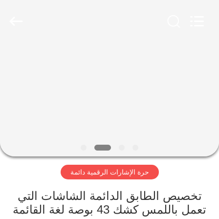
2026
Shenzhen
Topview
Display
Technology
Co.,Ltd.
All
Rights
الصفحة
Reserved.
الرئيسية
منتجات
معلومات
عنا
حرة الإشارات الرقمية دائمة
جولة
في
تخصيص الطابق الدائمة الشاشات التي
تعمل باللمس كشك 43 بوصة لغة القائمة
المعمل