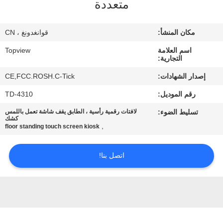
متعددة
مراقبة
مكان المنشأ:
قوانغدونغ ، CN
الجودة
اسم العلامة
Topview
التجارية:
اتصل
إصدار الشهادات:
CE,FCC.ROSH.C-Tick
بنا
رقم الموديل:
TD-4310
تسليط الضوء:
لافتات رقمية رأسية ، الطابق يقف شاشة تعمل باللمس
أخبار
كشك
,
floor standing touch screen kiosk
اطلب
اتصل بنا!
اقتباس
خريطة
الموقع