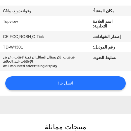
مكان المنشأ:
وقوانغدونغ، وCN
مراقبة
اسم العلامة
Topview
الجودة
التجارية:
إصدار الشهادات:
CE,FCC,ROSH,C-Tick
اتصل
رقم الموديل:
TD-W4301
بنا
تسليط الضوء:
شاشات الكريستال السائل الرقمية لافتات ، عرض
الإعلانات على الحائط
,
wall mounted advertising display
أخبار
اتصل بنا!
اطلب
اقتباس
خريطة
منتجات مماثلة
الموقع