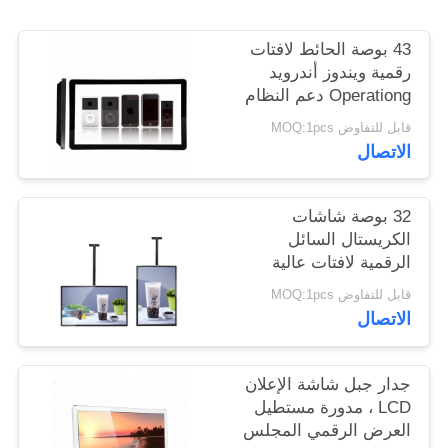
43 بوصة الحائط لافتات
PRIVACY
رقمية ويندوز أندرويد
POLICY
Operationg دعم النظام
قابل للتفاوض MOQ:1pcs
الاتصال
32 بوصة شاشات
الكريستال السائل
الرقمية لافتات عالية
شفافة الزجاج المقسى
قابل للتفاوض MOQ:1pcs
لوحة للتسوق مول
الاتصال
جدار جبل شاشة الإعلان
LCD ، مدورة مستطيل
العرض الرقمي المجلس