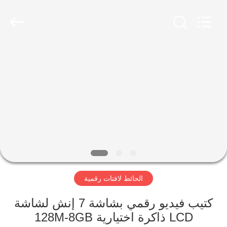
2026
Shenzhen
Topview
Display
Technology
Co.,Ltd.
All
Rights
الصفحة
Reserved.
الرئيسية
منتجات
معلومات
عنا
الحائط لافتات رقمية
جولة
في
كتيب فيديو رقمي بشاشة 7 إنش لشاشة
LCD ذاكرة اختيارية 128M-8GB
المعمل