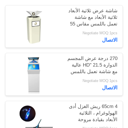
شاشة عرض ثلاثية الأبعاد
PRIVACY
ثلاثية الأبعاد مع شاشة
POLICY
تعمل باللمس مقاس 55
بوصة تعمل بنظام
Negotiate MOQ:1pcs
Windows OS
الاتصال
270 درجة عرض المجسم
الدوارة 21.5 "HD عالية
مع شاشة تعمل باللمس
الدائمة
Negotiate MOQ:1pcs
الاتصال
65cm 4 ريش الغزل أدى
الهولوغرام ، الثلاثية
الأبعاد بقيادة مروحة
450x224px Resulution