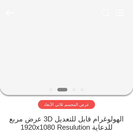
2026
Shenzhen
Topview
Display
Technology
Co.,Ltd.
All
Rights
الصفحة
Reserved.
الرئيسية
منتجات
معلومات
عنا
عرض المجسم ثلاثي الأبعاد
جولة
في
الهولوغرام قابل للتعديل 3D عرض مربع
للدعاية 1920x1080 Resulution
المعمل