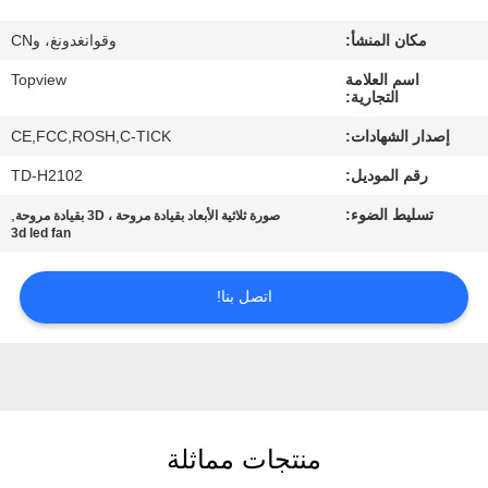
مكان المنشأ:
وقوانغدونغ، وCN
مراقبة
اسم العلامة
Topview
الجودة
التجارية:
إصدار الشهادات:
CE,FCC,ROSH,C-TICK
اتصل
رقم الموديل:
TD-H2102
بنا
تسليط الضوء:
,
صورة ثلاثية الأبعاد بقيادة مروحة ، 3D بقيادة مروحة
3d led fan
أخبار
اتصل بنا!
اطلب
اقتباس
خريطة
منتجات مماثلة
الموقع