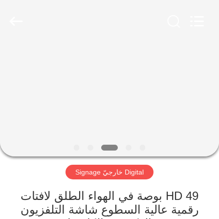
2026
Shenzhen
Topview
Display
Technology
Co.,Ltd.
All
Rights
الصفحة
Reserved.
الرئيسية
منتجات
معلومات
عنا
Digital خارجيّ Signage
جولة
في
HD 49 بوصة في الهواء الطلق لافتات
رقمية عالية السطوع شاشة التلفزيون
المعمل