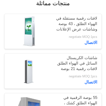
منتجات مماثلة
PRIVACY
لافتات رقمية مستقلة في
POLICY
الهواء الطلق ، 43 بوصة
وشاشات عرض الإعلانات
الخارجية
negotiate MOQ:1pcs
الاتصال
شاشات الكريستال
السائل في الهواء الطلق
لافتات رقمية 21 بوصة
مع نظام التبريد المضادة
negotiate MOQ:1pcs
للتخريب
الاتصال
55 بوصة الرقمية في
الهواء الطلق كشك ،