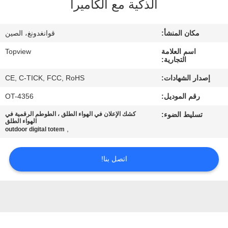
الذكية مع الكاميرا
مراقبة
مكان المنشأ:
قوانغدونغ، الصين
الجودة
اسم العلامة
Topview
التجارية:
اتصل
إصدار الشهادات:
CE, C-TICK, FCC, RoHS
بنا
رقم الموديل:
OT-4356
تسليط الضوء:
كشك الإعلان في الهواء الطلق ، الطوطم الرقمية في
أخبار
الهواء الطلق
,
outdoor digital totem
اطلب
اتصل بنا!
اقتباس
خريطة
الموقع