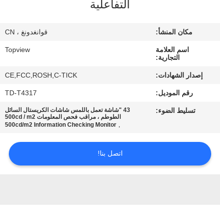
التفاعلية
مراقبة
مكان المنشأ:
قوانغدونغ ، CN
الجودة
اسم العلامة
Topview
التجارية:
اتصل
إصدار الشهادات:
CE,FCC,ROSH,C-TICK
بنا
رقم الموديل:
TD-T4317
تسليط الضوء:
43 "شاشة تعمل باللمس شاشات الكريستال السائل
أخبار
الطوطم ، مراقب فحص المعلومات 500cd / m2
,
500cd/m2 Information Checking Monitor
اطلب
اتصل بنا!
اقتباس
خريطة
الموقع