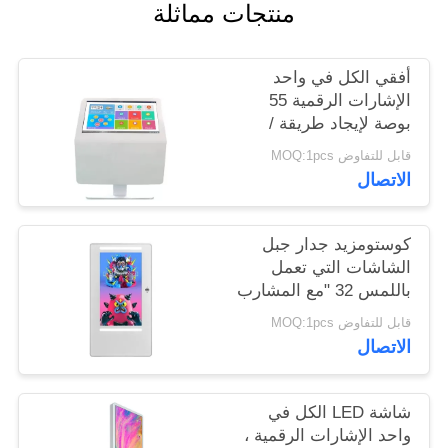
منتجات مماثلة
PRIVACY
أفقي الكل في واحد
POLICY
الإشارات الرقمية 55
بوصة لإيجاد طريقة /
غرفة الاجتماعات
قابل للتفاوض MOQ:1pcs
الاتصال
كوستومزيد جدار جبل
الشاشات التي تعمل
باللمس 32 "مع المشارب
LED كاميرا HD كاملة
قابل للتفاوض MOQ:1pcs
الاتصال
شاشة LED الكل في
واحد الإشارات الرقمية ،