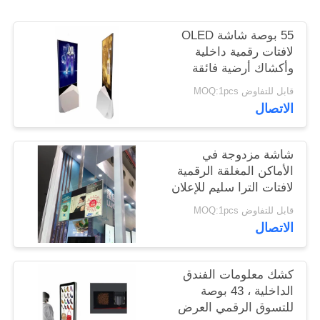
55 بوصة شاشة OLED
PRIVACY
لافتات رقمية داخلية
POLICY
وأكشاك أرضية فائقة
النحافة
قابل للتفاوض MOQ:1pcs
الاتصال
شاشة مزدوجة في
الأماكن المغلقة الرقمية
لافتات الترا سليم للإعلان
يلعب 43 بوصة
قابل للتفاوض MOQ:1pcs
الاتصال
كشك معلومات الفندق
الداخلية ، 43 بوصة
للتسوق الرقمي العرض