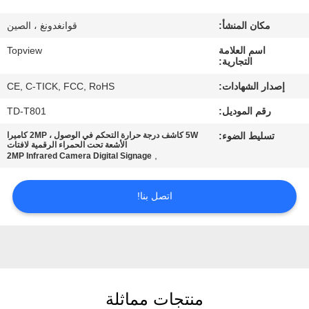
مكان المنشأ:
قوانغدونغ ، الصين
مراقبة
اسم العلامة
Topview
الجودة
التجارية:
إصدار الشهادات:
CE, C-TICK, FCC, RoHS
اتصل
رقم الموديل:
TD-T801
بنا
تسليط الضوء:
5W كاشف درجة حرارة التحكم في الوصول ، 2MP كاميرا
الأشعة تحت الحمراء الرقمية لافتات
,
2MP Infrared Camera Digital Signage
أخبار
اتصل بنا!
اطلب
اقتباس
خريطة
منتجات مماثلة
الموقع