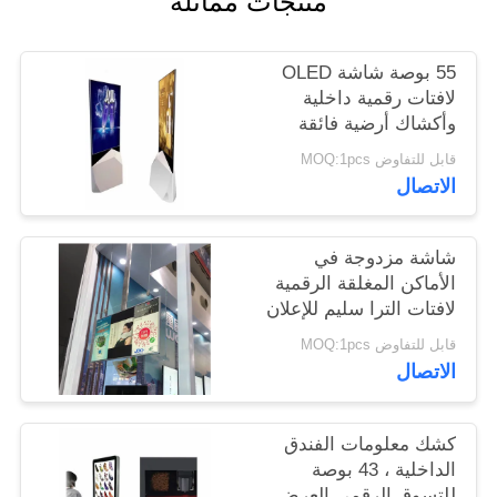
منتجات مماثلة
PRIVACY
55 بوصة شاشة OLED
POLICY
لافتات رقمية داخلية
وأكشاك أرضية فائقة
النحافة
قابل للتفاوض MOQ:1pcs
الاتصال
شاشة مزدوجة في
الأماكن المغلقة الرقمية
لافتات الترا سليم للإعلان
يلعب 43 بوصة
قابل للتفاوض MOQ:1pcs
الاتصال
كشك معلومات الفندق
الداخلية ، 43 بوصة
للتسوق الرقمي العرض