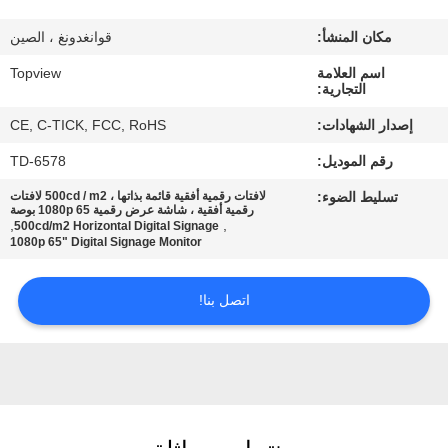
مكان المنشأ:
قوانغدونغ ، الصين
مراقبة
اسم العلامة
Topview
الجودة
التجارية:
إصدار الشهادات:
CE, C-TICK, FCC, RoHS
اتصل
رقم الموديل:
TD-6578
بنا
تسليط الضوء:
لافتات رقمية أفقية قائمة بذاتها ، 500cd / m2 لافتات
رقمية أفقية ، شاشة عرض رقمية 1080p 65 بوصة
,
,
500cd/m2 Horizontal Digital Signage
أخبار
1080p 65" Digital Signage Monitor
اتصل بنا!
اطلب
اقتباس
خريطة
الموقع