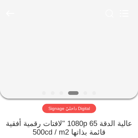
2026
Shenzhen
Topview
Display
Technology
Co.,Ltd.
All
Rights
الصفحة
Reserved.
الرئيسية
منتجات
معلومات
عنا
Digital داخليّ Signage
جولة
في
عالية الدقة 1080p 65 "لافتات رقمية أفقية
قائمة بذاتها 500cd / m2
المعمل