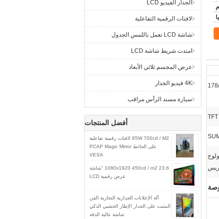
الجدار الفيديو LCD
م
لافتات الرقمية التفاعلية
شاشة LCD تعمل باللمس الجدول
امتدت شريط شاشة LCD
عرض المجسم ثلاثي الأبعاد
4K فيديو الجدار
178
سيارة مسند الرأس مراقب
TFT
أفضل المنتجات
SUM
85W 700cd / M2 لافتات رقمية تفاعلية
على الحائط PCAP Magic Mirror
VESA
نيوم ولوح
ريس
1080x1920 450cd / m2 23.6 "شاشة
عرض رقمية LCD
آلة الإعلانات الجدارية التجارية الفن
المثبت على الجدار الإطار الخشبي الذكي
شاشة عالية الدقة