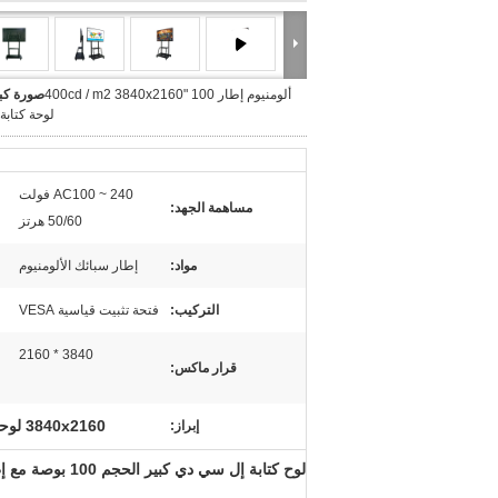
ألومنيوم إطار 100 "400cd / m2 3840x2160
صورة كبي
لوحة كتابة LCD
AC100 ~ 240 فولت
مساهمة الجهد:
50/60 هرتز
مواد:
إطار سبائك الألومنيوم
التركيب:
فتحة تثبيت قياسية VESA
3840 * 2160
قرار ماكس:
3840x2160 لوحة كتابة LCD
إبراز:
لوح كتابة إل سي دي كبير الحجم 100 بوصة مع إطار من الألومنيوم ولوح أبيض ذكي للتدريس