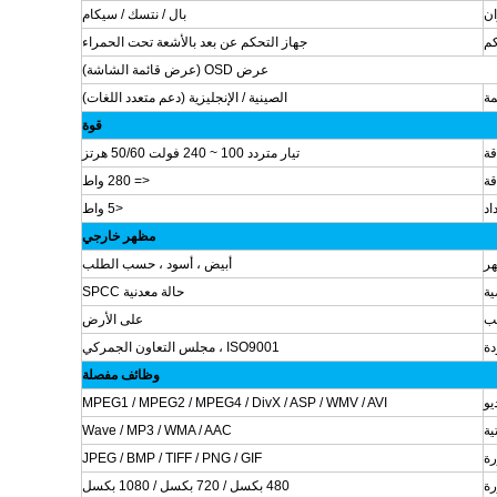
ان
بال / نتسك / سيكام
كم
جهاز التحكم عن بعد بالأشعة تحت الحمراء
عرض OSD (عرض قائمة الشاشة)
مة
الصينية / الإنجليزية (دعم متعدد اللغات)
قوة
قة
تيار متردد 100 ~ 240 فولت 50/60 هرتز
قة
<= 280 واط
اد
<5 واط
مظهر خارجي
هر
أبيض ، أسود ، حسب الطلب
ة
حالة معدنية SPCC
يب
على الأرض
دة
ISO9001 ، مجلس التعاون الجمركي
وظائف مفصلة
يو
MPEG1 / MPEG2 / MPEG4 / DivX / ASP / WMV / AVI
ية
Wave / MP3 / WMA / AAC
ة
JPEG / BMP / TIFF / PNG / GIF
رة
480 بكسل / 720 بكسل / 1080 بكسل