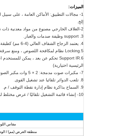
الميزات:
1- مجالات التطبيق: الأماكن العامة ، على سبيل ا
إلخ.
2-الغلاف الخارجي مصنوع من مواد معدنية ذات نوعية جيدة للغاية ، والتي يتم رسمها بواسطة مسحوق رش العمل الحرفي.
3. support وظيفة صدمات والغبار.
4. يعتمد الزجاج الشفاف العالي (4-6 مم) كطبقة حماية لمنع كسر أو تشويه لوحة LCD / led.
5.Locking نظام لمكافحة اللصوص ، ومنع سرقة أجهزة التخزين (بطاقات SD / CF).
6.Support IR تحكم عن بعد ، يمكن للم
الرئيسية اختيارية)
7- مكبرات صوت مدمجة: 2 × 5 وات.مكبر الصوت / مقبس الصوت 3.5 مم اختياري.
8. تلعب الدوائر تلقائيا عند تشغيل القوى.
9. السماح بذاكرة نظام إدارة نقطة التوقف / م.
10- إنشاء قائمة التشغيل تلقائيًا / عرض مختلط لمقاطع الفيديو والصور والموسيقى.
مقاس اللو
منطقة العرض (مم) / الو