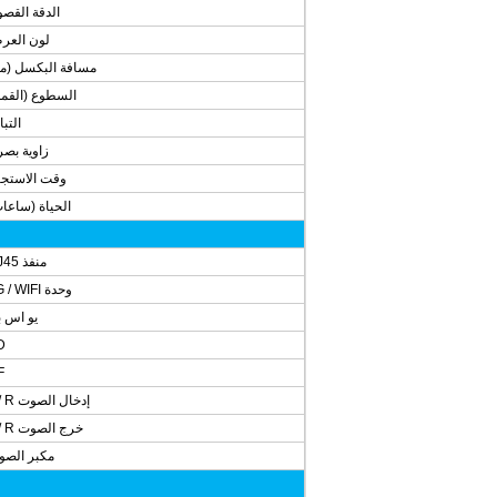
الدقة القص
لون العر
مسافة البكسل (م
السطوع (القم
التبا
زاوية بصر
وقت الاستجا
الحياة (ساعا
منفذ RJ45
وحدة 3G / WIFI
يو اس 
D
F
إدخال الصوت L / R
خرج الصوت L / R
مكبر الصو