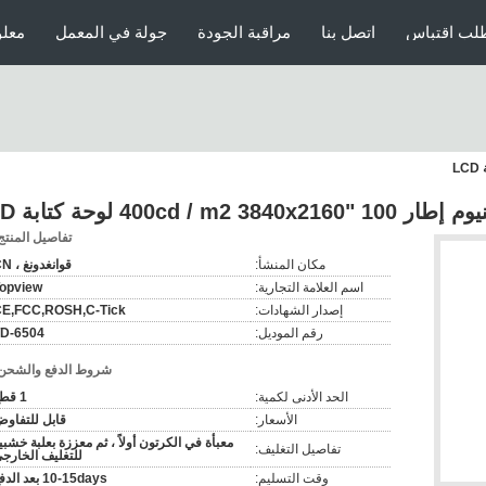
لب اقتباس
اتصل بنا
مراقبة الجودة
جولة في المعمل
معلو
 "400cd / m2 3840x2160 لوحة كتابة LCD
تفاصيل المنتج
مكان المنشأ:
قوانغدونغ ، CN
اسم العلامة التجارية:
opview
إصدار الشهادات:
E,FCC,ROSH,C-Tick
رقم الموديل:
D-6504
شروط الدفع والشحن
الحد الأدنى لكمية:
1 قطع
الأسعار:
قابل للتفاو
معبأة في الكرتون أولاً ، ثم معززة بعلبة خشبي
تفاصيل التغليف:
للتغليف الخارج
وقت التسليم:
10-15days بعد الدفع