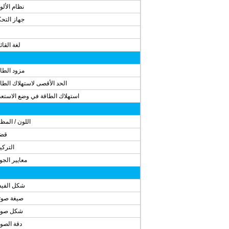
نظام الألو
جهاز التح
لغة القائ
مزود الطا
الحد الأقصى لاستهلاك الطا
استهلاك الطاقة في وضع الاستعد
اللون / المظ
قضي
الترك
معايير الجو
شكل الفيد
صيغة صوت
شكل صور
دقة الصو