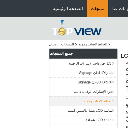
مات عنا
منتجات
الصفحة الرئيسية
الحائط لافتات رقمية
المنتجات
منزل
جميع المنتجات
:
الكل في واحد الإشارات الرقمية
Digital داخليّ Signage
T
C
Digital خارجيّ Signage
T
حرة الإشارات الرقمية دائمة
:
الحائط لافتات رقمية
ض
شاشة LCD تعمل باللمس كشك
ة
ي
شاشة LCD شفافة