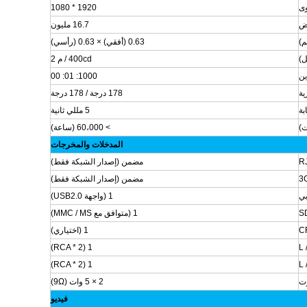
وى
1920 * 1080
ض
16.7 مليون
م)
0.63 (أفقي) × 0.63 (رأسي)
ل)
400cd / م 2
ين
1000: 01: 00
ية
178 درجة / 178 درجة
بة
5 مللي ثانية
ت)
> 60،000 (ساعة)
المدخلات والمخرجات
مضمن (إصدار الشبكة فقط)
مضمن (إصدار الشبكة فقط)
بي
1 (واجهة USB2.0)
S
1 (متوافق مع MMC / MS)
C
1 (اختياري)
1 (RCA * 2)
1 (RCA * 2)
ت
2 × 5 وات (9Ω)
فيديو