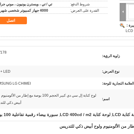
شروط الدفع:
تي / تي ، ويسترن يونيون ، موني جرا
القدرة على العرض:
4000 جهاز كمبيوتر شخصى شهريا
اتصل
رة :
/178
زاوية الرؤية:
نوع العرض:
 + LED
العلامة التجارية للوحة:
SUNG LG CHIMEI
لوح كتابة إل سي دي كبير الحجم 100 بوصة مع إطار من الألوم
اسم:
أبيض ذكي للتد
لوحة كتابة LCD 400cd / m2
سبورة بيضاء رقمية تفاعلية 100 بوصة
,
,