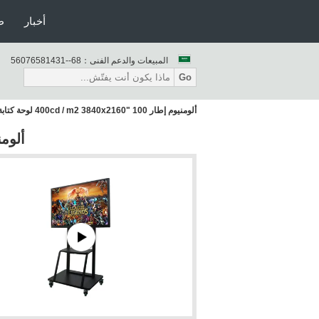
أخبار
ط
المبيعات والدعم الفنى：
86--13418567065
Go
ألومنيوم إطار 100 "400cd / m2 3840x2160 لوحة كتابة LCD
ألومنيوم إطار 100