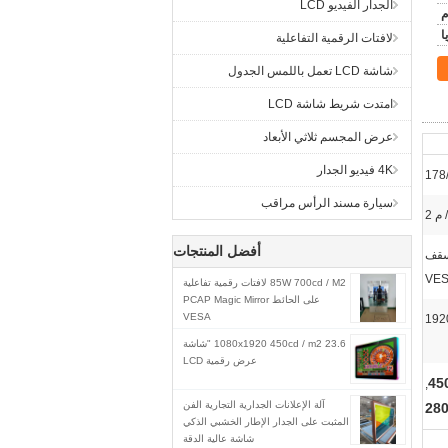
الجدار الفيديو LCD
م
لافتات الرقمية التفاعلية
شاشة LCD تعمل باللمس الجدول
امتدت شريط شاشة LCD
عرض المجسم ثلاثي الأبعاد
4K فيديو الجدار
178
سيارة مسند الرأس مراقب
أفضل المنتجات
 سقف
85W 700cd / M2 لافتات رقمية تفاعلية
على الحائط PCAP Magic Mirror
VESA
1080x1920 450cd / m2 23.6 "شاشة
عرض رقمية LCD
,
آلة الإعلانات الجدارية التجارية الفن
المثبت على الجدار الإطار الخشبي الذكي
شاشة عالية الدقة