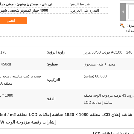
شروط الدفع:
تي / تي ، ويسترن يونيون ، موني جرا
القدرة على العرض:
4000 جهاز كمبيوتر شخصى شهريا
اتصل
رة :
AC100 ~ 240 فولت 50/60 هرتز
زاوية الرؤية:
/178
معدن + طلاء مسحوق
سطوع:
450cd / م 2
60،000 (ساعة)
فتحة تركيب قياسية / فتحة
التركيب:
معلقة VESA
تخصيص محطة مترو مطعم أندرويد 43 بوصة مزدوجة الوجه معلقة
1080 * 1920
الدقة:
شاشة إعلانات LCD
شاشة إعلان LCD معلقة 1080 × 1920
شاشة إعلانات LCD معلقة 450cd / m2
,
إشارات رقمية مزدوجة الوجه 280W