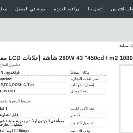
لب اقتباس
اتصل بنا
مراقبة الجودة
جولة في المعمل
معلو
280W 43 "450cd / m2 شاشة إعلانات LCD معلقة
تفاصيل المنتج
مكان المنشأ:
قوانغدونغ ، CN
اسم العلامة التجارية:
opview
إصدار الشهادات:
E,FCC,ROSH,C-Tick
رقم الموديل:
TD-W3201
شروط الدفع والشحن
الحد الأدنى لكمية:
1 قطع
الأسعار:
قابل للتفاو
معبأة في الكرتون أولاً ، ثم معززة بعلبة خشبي
تفاصيل التغليف:
للتغليف الخارج
وقت التسليم:
10-15days بعد الدفع