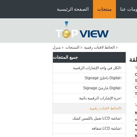
مات عنا
منتجات
الصفحة الرئيسية
الحائط لافتات رقمية
المنتجات
منزل
جميع المنتجات
:
الكل في واحد الإشارات الرقمية
Digital داخليّ Signage
T
C
Digital خارجيّ Signage
حرة الإشارات الرقمية دائمة
:
الحائط لافتات رقمية
ض
شاشة LCD تعمل باللمس كشك
ة
ي
شاشة LCD شفافة