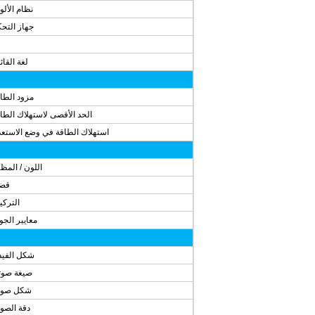
نظام الألو
جهاز التح
لغة القائ
مزود الطا
الحد الأقصى لاستهلاك الطا
استهلاك الطاقة في وضع الاستعد
اللون / المظ
قضي
الترك
معايير الجو
شكل الفيد
صيغة صوت
شكل صور
دقة الصو