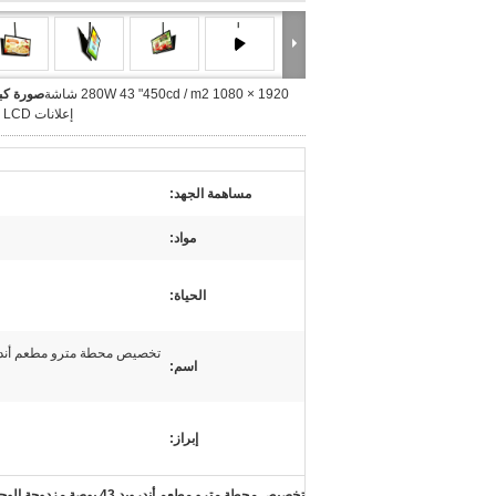
280W 43 "450cd / m2 1080 × 1920 شاشة
صورة كبي
إعلانات LCD معلقة
مساهمة الجهد:
مواد:
الحياة:
اسم:
إبراز:
تخصيص محطة مترو مطعم أندرويد 43 بوصة مزدوجة الوجه معلقة شاشة إعلانات LCD