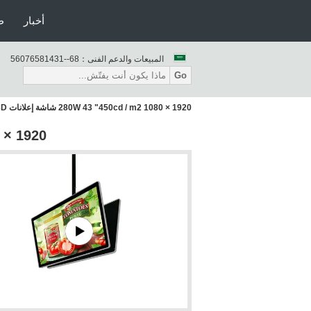
أخبار
ط
المبيعات والدعم الفنى：
86--13418567065
Go
280W 43 "450cd / m2 1080 × 1920 شاشة إعلانات LCD معلقة
 1080 × 1920