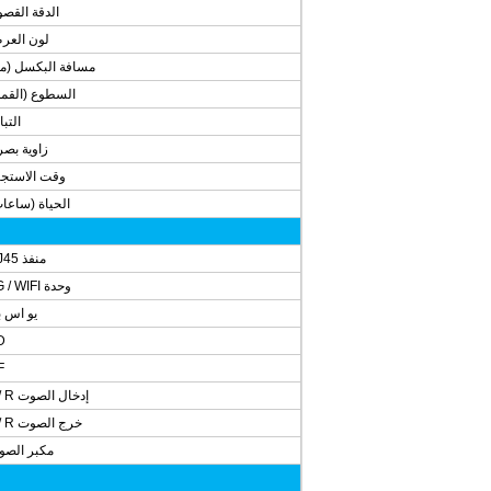
الدقة القص
لون العر
مسافة البكسل (م
السطوع (القم
التبا
زاوية بصر
وقت الاستجا
الحياة (ساعا
منفذ RJ45
وحدة 3G / WIFI
يو اس 
D
F
إدخال الصوت L / R
خرج الصوت L / R
مكبر الصو