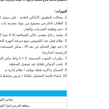
الميزات:
1. مجالات التطبيق: الأماكن العامة ، على سبيل المثال ، مركز تجاري ، مطعم ، مطار ، ساحة ، مباني تجارية ، إلخ.
2. الغلاف الخارجي مصنوع من مواد معدنية ذات نوعية جيدة للغاية ، والتي يتم طلاؤها بواسطة مسحوق رش العمل الحرفي.
3. دعم وظيفة الصدمات والغبار.
4. يعتمد زجاج مقسى عالي الشفافية (4-6 مم) كطبقة حماية لمنع كسر أو تشويه لوحة LCD / LED.
5. نظام قفل ضد اللصوص يمنع سرقة أجهزة التخزين (بطاقات SD / CF).
6. دعم جهاز التحكم عن 
الرئيسية اختيارية)
7. مكبرات الصوت المدمجة: 2 × 5 واط.مكبر الصوت / مقبس الصوت 3.5 مم اختياري.
8. تلعب الدوائر تلقائيا عند تشغيل السلطة.
9. السماح بذاكرة نقطة توقف / نظام إدارة م.
10. إنشاء قائمة التشغيل تلقائيًا / عرض مختلط لمقاطع الفيديو والصور والموسيقى.
مقاس اللو
منطقة العرض (مم) / الو