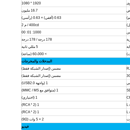
وى
1920 * 1080
ض
16.7 مليون
م)
0.63 (أفقي) × 0.63 (رأسي)
ل)
400cd / م 2
ين
1000: 01: 00
ية
178 درجة / 178 درجة
بة
5 مللي ثانية
ت)
> 60،000 (ساعة)
المدخلات والمخرجات
مضمن (إصدار الشبكة فقط)
مضمن (إصدار الشبكة فقط)
بي
1 (واجهة USB2.0)
S
1 (متوافق مع MMC / MS)
C
1 (اختياري)
1 (RCA * 2)
1 (RCA * 2)
ت
2 × 5 وات (9Ω)
فيديو