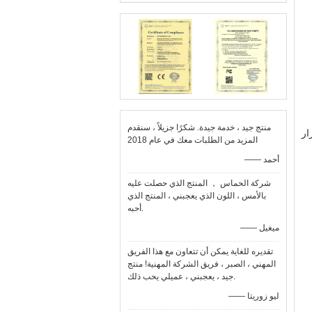
منتج جيد ، خدمة جيدة. شكرًا جزيلاً ، سنقدم
رار
المزيد من الطلبات معك في عام 2018
—— أحمد
شركة الحماس ， المنتج الذي حصلت عليه
بالأمس ، اللون الذي يعجبني ، المنتج الذي
أحبه.
—— ميغيل
تقديره للغاية يمكن أن تتعاون مع هذا الفريق
المهني ، الصبر ، فريق الشركة المهنية! منتج
جيد ، يعجبني ، عميلي يحب ذلك.
—— ليو زوريتا