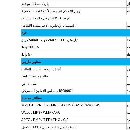
ان
بال / نتسك / سيكام
كم
جهاز التحكم عن بعد بالأشعة تحت الحمراء
عرض OSD (عرض قائمة الشاشة)
مة
الصينية / الإنجليزية (دعم متعدد اللغات)
قوة
قة
تيار متردد 100 ~ 240 فولت 50/60 هرتز
قة
<= 280 واط
اد
<5 واط
مظهر خارجي
هر
أبيض ، أسود ، حسب الطلب
ة
حالة معدنية SPCC
يب
على الأرض
دة
ISO9001 ، مجلس التعاون الجمركي
وظائف مفصلة
يو
MPEG1 / MPEG2 / MPEG4 / DivX / ASP / WMV / AVI
ية
Wave / MP3 / WMA / AAC
ة
JPEG / BMP / TIFF / PNG / GIF
رة
480 بكسل / 720 بكسل / 1080 بكسل