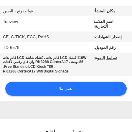
مكان المنشأ:
قوانغدونغ ، الصين
مراقبة
اسم العلامة
Topview
الجودة
التجارية:
إصدار الشهادات:
CE, C-TICK, FCC, RoHS
اتصل
رقم الموديل:
TD-6578
بنا
تسليط الضوء:
110W كشك LCD قائم بذاته ، كشك شاشة LCD قائم بذاته
86 بوصة ، RK3288 CortexA17 واي فاي رقمي لافتات
,
,
86" Free Standing LCD Kiosk
أخبار
RK3288 CortexA17 Wifi Digital Signage
اتصل بنا!
اطلب
اقتباس
خريطة
الموقع