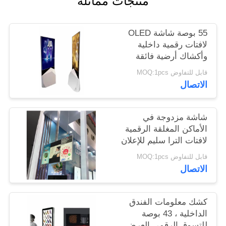
منتجات مماثلة
PRIVACY
55 بوصة شاشة OLED
POLICY
لافتات رقمية داخلية
وأكشاك أرضية فائقة
النحافة
قابل للتفاوض MOQ:1pcs
الاتصال
شاشة مزدوجة في
الأماكن المغلقة الرقمية
لافتات الترا سليم للإعلان
يلعب 43 بوصة
قابل للتفاوض MOQ:1pcs
الاتصال
كشك معلومات الفندق
الداخلية ، 43 بوصة
للتسوق الرقمي العرض