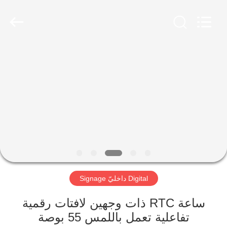
2026
Shenzhen
Topview
Display
Technology
Co.,Ltd.
All
Rights
الصفحة
Reserved.
الرئيسية
منتجات
معلومات
عنا
Digital داخليّ Signage
جولة
في
ساعة RTC ذات وجهين لافتات رقمية
تفاعلية تعمل باللمس 55 بوصة
المعمل