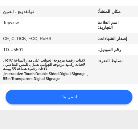
مكان المنشأ:
قوانغدونغ ، الصين
مراقبة
اسم العلامة
Topview
الجودة
التجارية:
إصدار الشهادات:
CE, C-TICK, FCC, RoHS
اتصل
رقم الموديل:
TD-U5501
بنا
تسليط الضوء:
لافتات رقمية مزدوجة الجوانب على مدار الساعة RTC ،
لافتات رقمية مزدوجة الجوانب تعمل باللمس التفاعلي ،
لافتات رقمية شفافة 55 بوصة
أخبار
,
,
Interactive Touch Double Sided Digital Signage
55in Transparent Digital Signage
اطلب
اتصل بنا!
اقتباس
خريطة
الموقع