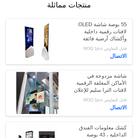
منتجات مماثلة
PRIVACY
55 بوصة شاشة OLED
POLICY
لافتات رقمية داخلية
وأكشاك أرضية فائقة
النحافة
قابل للتفاوض MOQ:1pcs
الاتصال
شاشة مزدوجة في
الأماكن المغلقة الرقمية
لافتات الترا سليم للإعلان
يلعب 43 بوصة
قابل للتفاوض MOQ:1pcs
الاتصال
كشك معلومات الفندق
الداخلية ، 43 بوصة