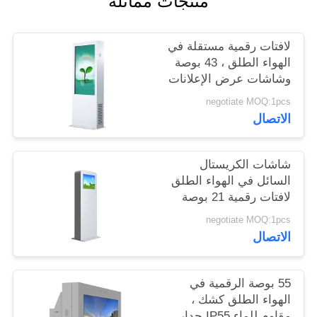
منتجات مماثلة
PRIVACY
لافتات رقمية مستقلة في
POLICY
الهواء الطلق ، 43 بوصة
وشاشات عرض الإعلانات
الخارجية
negotiate MOQ:1pcs
الاتصال
شاشات الكريستال
السائل في الهواء الطلق
لافتات رقمية 21 بوصة
مع نظام التبريد المضادة
negotiate MOQ:1pcs
للتخريب
الاتصال
55 بوصة الرقمية في
الهواء الطلق كشك ،
مقاوم للماء IP55 جدار