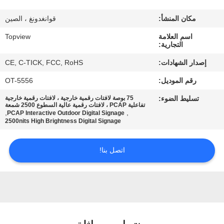
مكان المنشأ:
قوانغدونغ ، الصين
مراقبة
اسم العلامة
Topview
الجودة
التجارية:
إصدار الشهادات:
CE, C-TICK, FCC, RoHS
اتصل
رقم الموديل:
OT-5556
بنا
تسليط الضوء:
75 بوصة لافتات رقمية خارجية ، لافتات رقمية خارجية
تفاعلية PCAP ، لافتات رقمية عالية السطوع 2500 شمعة
,
,
PCAP Interactive Outdoor Digital Signage
أخبار
2500nits High Brightness Digital Signage
اتصل بنا!
اطلب
اقتباس
خريطة
الموقع