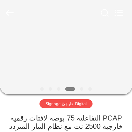
2026
Shenzhen
Topview
Display
Technology
Co.,Ltd.
All
Rights
الصفحة
Reserved.
الرئيسية
منتجات
معلومات
عنا
Digital خارجيّ Signage
جولة
في
PCAP التفاعلية 75 بوصة لافتات رقمية
خارجية 2500 نت مع نظام التيار المتردد
المعمل