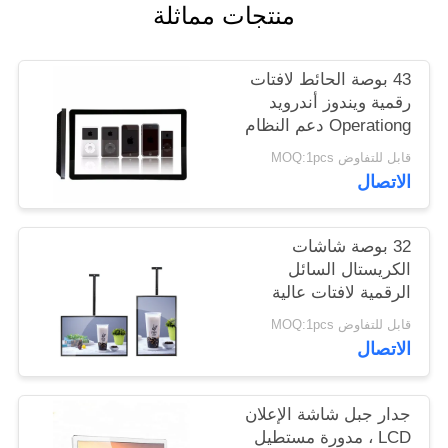
منتجات مماثلة
PRIVACY
43 بوصة الحائط لافتات
POLICY
رقمية ويندوز أندرويد
Operationg دعم النظام
قابل للتفاوض MOQ:1pcs
الاتصال
32 بوصة شاشات
الكريستال السائل
الرقمية لافتات عالية
شفافة الزجاج المقسى
قابل للتفاوض MOQ:1pcs
لوحة للتسوق مول
الاتصال
جدار جبل شاشة الإعلان
LCD ، مدورة مستطيل