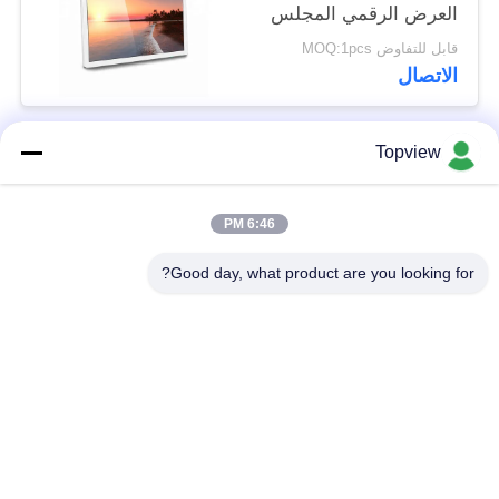
العرض الرقمي المجلس
قابل للتفاوض MOQ:1pcs
الاتصال
Topview
فئات شعبية
جميع
6:46 PM
الكل في واحد
Digital داخليّ Signage
الإشارات الرقمية
Good day, what product are you looking for?
Digital خارجيّ
حرة الإشارات الرقمية
Signage
دائمة
شاشة LCD تعمل
الحائط لافتات رقمية
باللمس كشك