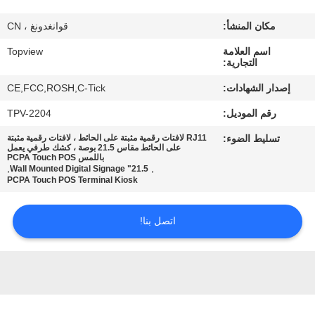
مكان المنشأ:
قوانغدونغ ، CN
مراقبة
اسم العلامة
Topview
الجودة
التجارية:
إصدار الشهادات:
CE,FCC,ROSH,C-Tick
اتصل
رقم الموديل:
TPV-2204
بنا
تسليط الضوء:
RJ11 لافتات رقمية مثبتة على الحائط ، لافتات رقمية مثبتة
على الحائط مقاس 21.5 بوصة ، كشك طرفي يعمل
باللمس PCPA Touch POS
أخبار
,
,
21.5" Wall Mounted Digital Signage
PCPA Touch POS Terminal Kiosk
اطلب
اتصل بنا!
اقتباس
خريطة
الموقع