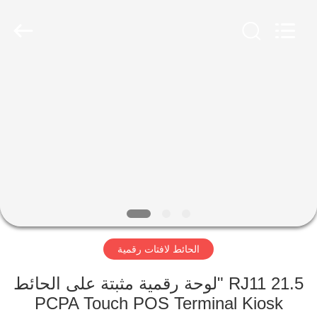
2026
Shenzhen
Topview
Display
Technology
Co.,Ltd.
All
Rights
الصفحة
Reserved.
الرئيسية
منتجات
معلومات
عنا
الحائط لافتات رقمية
جولة
في
RJ11 21.5 "لوحة رقمية مثبتة على الحائط
PCPA Touch POS Terminal Kiosk
المعمل