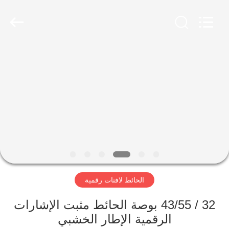
2026
Shenzhen
Topview
Display
Technology
Co.,Ltd.
All
Rights
الصفحة
Reserved.
الرئيسية
منتجات
معلومات
عنا
الحائط لافتات رقمية
جولة
في
32 / 43/55 بوصة الحائط مثبت الإشارات
الرقمية الإطار الخشبي
المعمل