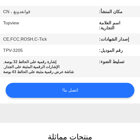
مكان المنشأ:
قوانغدونغ ، CN
مراقبة
اسم العلامة
Topview
الجودة
التجارية:
إصدار الشهادات:
CE,FCC,ROSH,C-Tick
اتصل
رقم الموديل:
TPV-3205
بنا
تسليط الضوء:
,
إشارة رقمية على الحائط 32 بوصة
,
الإشارات الرقمية المثبتة على الجدار
شاشة عرض رقمية مثبتة على الحائط 43 بوصة
أخبار
اتصل بنا!
اطلب
اقتباس
خريطة
منتجات مماثلة
الموقع