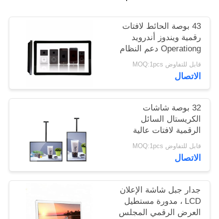
PRIVACY
43 بوصة الحائط لافتات
رقمية ويندوز أندرويد
POLICY
Operationg دعم النظام
قابل للتفاوض MOQ:1pcs
الاتصال
32 بوصة شاشات
الكريستال السائل
الرقمية لافتات عالية
شفافة الزجاج المقسى
قابل للتفاوض MOQ:1pcs
لوحة للتسوق مول
الاتصال
جدار جبل شاشة الإعلان
LCD ، مدورة مستطيل
العرض الرقمي المجلس