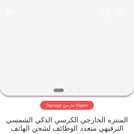
2026
Shenzhen
Topview
Display
Technology
Co.,Ltd.
All
Rights
الصفحة
Reserved.
الرئيسية
منتجات
معلومات
عنا
Digital خارجيّ Signage
جولة
في
المنتزه الخارجي الكرسي الذكي الشمسي
الترفيهي متعدد الوظائف لشحن الهاتف
المعمل