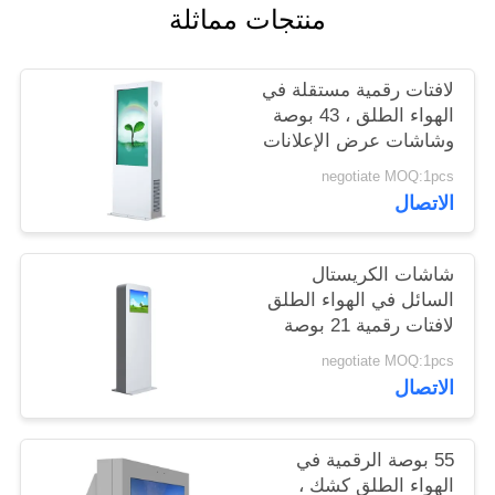
منتجات مماثلة
PRIVACY
لافتات رقمية مستقلة في
POLICY
الهواء الطلق ، 43 بوصة
وشاشات عرض الإعلانات
الخارجية
negotiate MOQ:1pcs
الاتصال
شاشات الكريستال
السائل في الهواء الطلق
لافتات رقمية 21 بوصة
مع نظام التبريد المضادة
negotiate MOQ:1pcs
للتخريب
الاتصال
55 بوصة الرقمية في
الهواء الطلق كشك ،