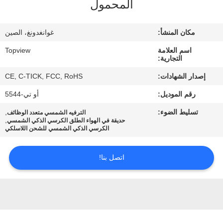
المحمول
مراقبة
مكان المنشأ:
غوانغدونغ، الصين
الجودة
اسم العلامة
Topview
التجارية:
اتصل
إصدار الشهادات:
CE, C-TICK, FCC, RoHS
بنا
رقم الموديل:
أو تي-5544
تسليط الضوء:
,
الترفيه الشمسي متعدد الوظائف
أخبار
,
حديقة في الهواء الطلق الكرسي الذكي الشمسي
الكرسي الذكي الشمسي للشحن اللاسلكي
اطلب
اتصل بنا!
اقتباس
خريطة
الموقع