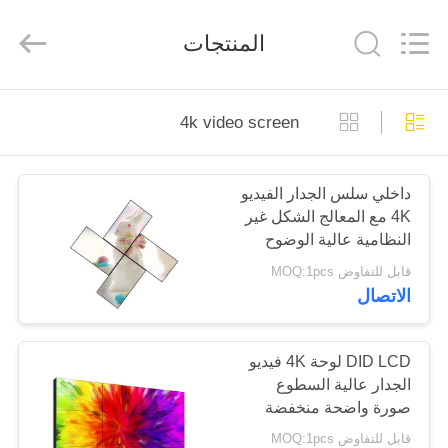
2025
Shenzhen
Topview
المنتجات
Display
Technology
Co.,Ltd.
All
Rights
الصفحة
Reserved.
4k video screen
الرئيسية
داخلي سلس الجدار الفيديو
منتجات
4K مع المعالج الشكل غير
النظامية عالية الوضوح
معلومات
قابل للتفاوض MOQ:1pcs
الاتصال
عنا
جولة
DID LCD لوحة 4K فيديو
الجدار عالية السطوع
في
صورة واضحة منخفضة
المعمل
الحرارة الإشعاع
قابل للتفاوض MOQ:1pcs