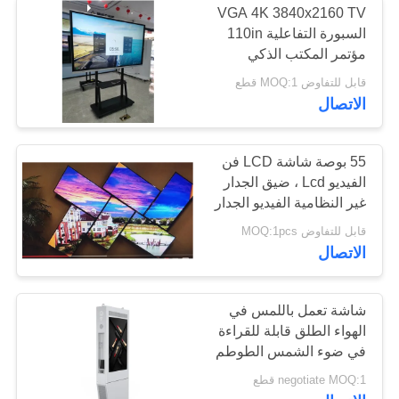
VGA 4K 3840x2160 TV
السبورة التفاعلية 110in
مؤتمر المكتب الذكي
قابل للتفاوض MOQ:1 قطع
الاتصال
55 بوصة شاشة LCD فن
الفيديو Lcd ، ضيق الجدار
غير النظامية الفيديو الجدار
قابل للتفاوض MOQ:1pcs
الاتصال
شاشة تعمل باللمس في
الهواء الطلق قابلة للقراءة
في ضوء الشمس الطوطم
مزدوج الوجهين IP65
negotiate MOQ:1 قطع
1080P 4K 2000nits