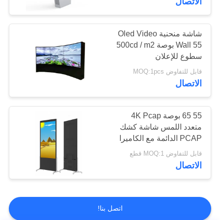
الاتصال
شاشة منحنية Oled Video
Wall 55 بوصة 500cd / m2
سطوع للإعلان
قابل للتفاوض MOQ:1pcs
الاتصال
55 65 بوصة 4K Pcap
متعدد اللمس شاشة كشك
PCAP الدائمة مع الكاميرا
قابل للتفاوض MOQ:1 قطع
الاتصال
اتصل بنا!