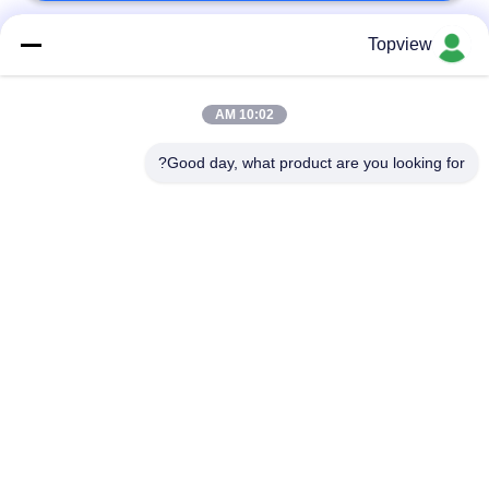
Topview
فئات شعبية
جميع
10:02 AM
الكل في واحد
Digital داخليّ Signage
الإشارات الرقمية
Good day, what product are you looking for?
Digital خارجيّ
حرة الإشارات الرقمية
Signage
دائمة
شاشة LCD تعمل
الحائط لافتات رقمية
باللمس كشك
شاشة LCD شفافة
الجدار الفيديو LCD