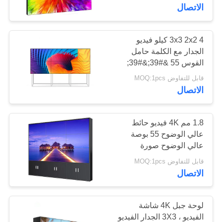
الاتصال
مراقبة
الجودة
3x3 2x2 4 كيلو فيديو
الجدار مع الكلمة حامل
القوس 55 &#39;&#39;
اتصل
انخفاض استهلاك الطاقة
قابل للتفاوض MOQ:1pcs
بنا
الاتصال
أخبار
1.8 مم 4K فيديو حائط
عالي الوضوح 55 بوصة
عالي الوضوح صورة
اطلب
واضحة صيانة منخفضة
قابل للتفاوض MOQ:1pcs
اقتباس
الاتصال
خريطة
لوحة جبل 4K شاشة
الموقع
الفيديو ، 3X3 الجدار الفيديو