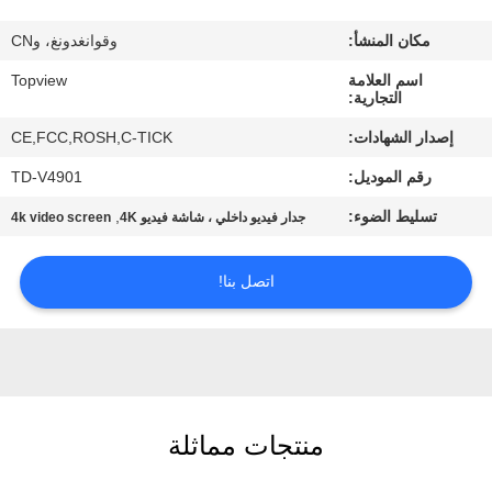
مكان المنشأ:
وقوانغدونغ، وCN
مراقبة
اسم العلامة
Topview
الجودة
التجارية:
إصدار الشهادات:
CE,FCC,ROSH,C-TICK
اتصل
رقم الموديل:
TD-V4901
بنا
تسليط الضوء:
,
جدار فيديو داخلي ، شاشة فيديو 4K
4k video screen
أخبار
اتصل بنا!
اطلب
اقتباس
خريطة
منتجات مماثلة
الموقع