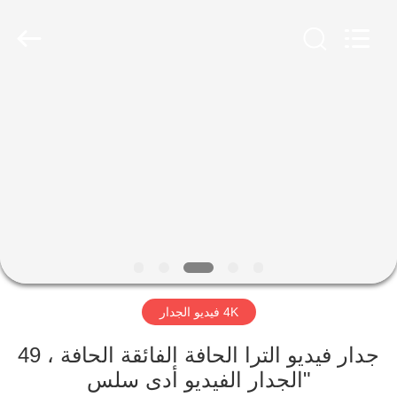
2026
Shenzhen
Topview
Display
Technology
Co.,Ltd.
All
Rights
الصفحة
Reserved.
الرئيسية
منتجات
معلومات
عنا
4K فيديو الجدار
جولة
في
جدار فيديو الترا الحافة الفائقة الحافة ، 49
"الجدار الفيديو أدى سلس
المعمل