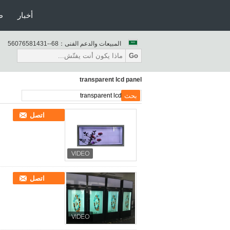
أخبار
ط
المبيعات والدعم الفنى：
86--13418567065
Go
transparent lcd panel
اتصل
اتصل