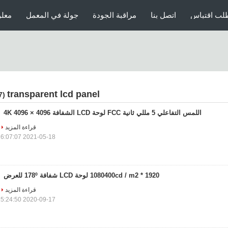
لب اقتباس
اتصل بنا
مراقبة الجودة
جولة في المعمل
معلو
transparent lcd panel
(107)
اللمس التفاعلي 5 مللي ثانية FCC لوحة LCD الشفافة 4K 4096 × 4096
قراءة المزيد
2021-05-18 16:07:07
1920 * 1080400cd / m2 لوحة LCD شفافة 178º للعرض
قراءة المزيد
2020-09-17 15:24:50