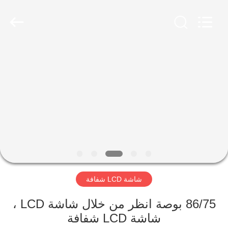
2026
Shenzhen
Topview
Display
Technology
Co.,Ltd.
All
Rights
الصفحة
Reserved.
الرئيسية
منتجات
معلومات
عنا
شاشة LCD شفافة
جولة
في
86/75 بوصة انظر من خلال شاشة LCD ،
شاشة LCD شفافة
المعمل