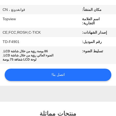
مكان المنشأ:
قوانغدونغ ، CN
مراقبة
اسم العلامة
Topview
الجودة
التجارية:
إصدار الشهادات:
CE,FCC,ROSH,C-TICK
اتصل
رقم الموديل:
TD-F4901
بنا
تسليط الضوء:
,
86 بوصة رؤية من خلال شاشة LCD
,
الضوء العالي رؤية من خلال شاشة LCD
لوحة LCD شفافة 75 بوصة
أخبار
اتصل بنا!
اطلب
اقتباس
خريطة
منتجات مماثلة
الموقع