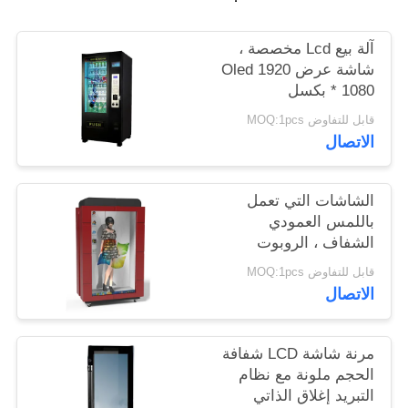
PRIVACY
آلة بيع Lcd مخصصة ،
شاشة عرض Oled 1920
POLICY
* 1080 بكسل
قابل للتفاوض MOQ:1pcs
الاتصال
الشاشات التي تعمل
باللمس العمودي
الشفاف ، الروبوت
شاشات USB شاشات
قابل للتفاوض MOQ:1pcs
الكريستال السائل
الاتصال
المدخلات شفافة
مرنة شاشة LCD شفافة
الحجم ملونة مع نظام
التبريد إغلاق الذاتي