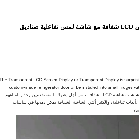
21.5/32/55/86 بوصة علبة عرض LCD شفافة مع شاشة لمس تفاعلية صناديق
The Transparent LCD Screen Display or Transparent Display is surprisin
custom-made refrigerator door or be installed into small fridges wi
refrigerator doorيمكن إضافة التفاعلية إلى شاشات شاشة LCD الشفافة ، من أجل إشراك المستخدمين وجذب انتباههم.
ألعاب تفاعلية، والكثير أكثر. الشاشة الشفافة يمكن دمجها في شاشات
ين.