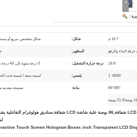
رة :
16.7 م
شكل:
شكل مخصص، مربع أو مست
رفة البناء والرفع
المظهر:
ج
16:9
درجة حرارة التشغيل:
0 درجة مئوية إلى 40 درجة مئوية
4000: 1
يلمس:
لمسة سعة / لمسة تحت الحم
89°/89°
مادة:
صفيحة معدنية م
21. بوصة
32 بوصة علبة شاشة LCD شفافة,86 بوصة علبة شاشة LCD شفافة,صناديق هولوغرام التفاعل
لم
eractive Touch Screen Hologram Boxes
,