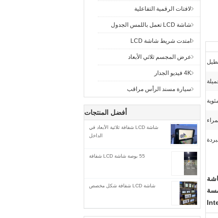
لافتات الرقمية التفاعلية
شاشة LCD تعمل باللمس الجدول
امتدت شريط شاشة LCD
عرض المجسم ثلاثي الأبعاد
طيل
4K فيديو الجدار
ميلة
سيارة مسند الرأس مراقب
أفضل المنتجات
راء
شاشة LCD شفافة ثلاثية الأبعاد في
الداخل
بردة
55 بوصة شاشة LCD شفافة
ية بشاشة
شاشة LCD شفافة شكل مخصص
سة
Int