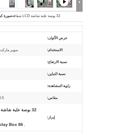
32 بوصة علبة شاشة LCD شفافة
صورة كبي
عرض الألوان:
الاستخدام:
سوبر ماركت غ
نسبة الارتفاع:
نسبة التباين:
زاوية المشاهدة:
مقاس:
18.5 بوصة/5
إبراز:
86 inch Transparent LCD Display Box
,