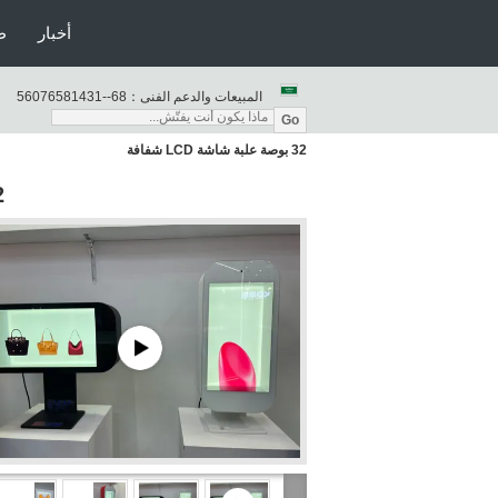
أخبار
ط
المبيعات والدعم الفنى：
86--13418567065
Go
32 بوصة علبة شاشة LCD شفافة
32 بو