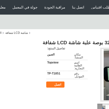
لب اقتباس
اتصل بنا
مراقبة الجودة
جولة في المعمل
معلو
شاشة LCD شفافة
ال
صة علبة شاشة LCD شفافة
تفاصيل المنتج:
مكان
الصين
المنشأ:
اسم
Topview
العلامة
التجارية:
رقم
TP-T1851
الموديل:
اتصل